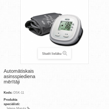
Skatīt lielāku
Automātiskais
asinsspiediena
mērītāji
Kods:
DSK-11
Produkta
speciālisti:
Jeļena Maruta