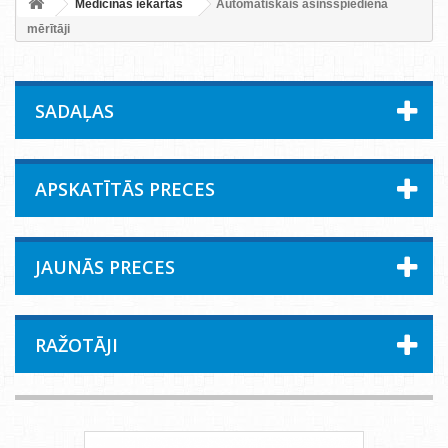
Medicīnas iekārtas
Automātiskais asinsspiediena
mērītāji
SADAĻAS
APSKATĪTĀS PRECES
JAUNĀS PRECES
RAŽOTĀJI