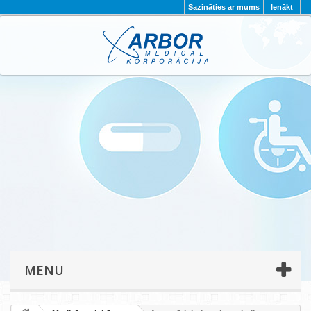
Sazināties ar mums
Ienākt
AKTUALITĀTES
PAR MUMS
PROJEKTI
KONTAKTI
REKVIZĪTI
PRIVĀTUMA POLITIKA
MENU