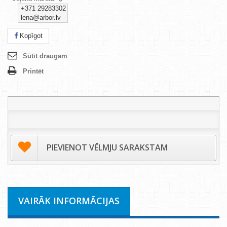
+371 29283302
lena@arbor.lv
Kopīgot
Sūtīt draugam
Printēt
PIEVIENOT VĒLMJU SARAKSTAM
VAIRĀK INFORMĀCIJAS