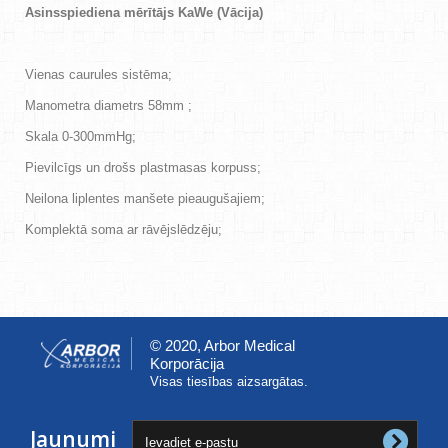
Asinsspiediena mērītājs KaWe (Vācija)
Vienas caurules sistēma;
Manometra diametrs 58mm ;
Skala 0-300mmHg;
Pievilcīgs un drošs plastmasas korpuss;
Neilona liplentes manšete pieaugušajiem;
Komplektā soma ar rāvējslēdzēju;
© 2020, Arbor Medical
Korporācija
Visas tiesības aizsargātas.
Jaunumi