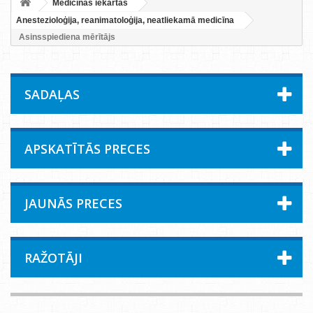
Medicīnas iekārtas
Anestezioloģija, reanimatoloģija, neatliekamā medicīna
Asinsspiediena mērītājs
SADAĻAS
APSKATĪTĀS PRECES
JAUNĀS PRECES
RAŽOTĀJI