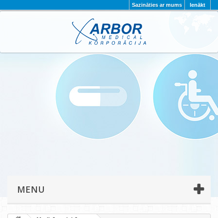
Sazināties ar mums
Ienākt
AKTUALITĀTES
PAR MUMS
PROJEKTI
KONTAKTI
REKVIZĪTI
PRIVĀTUMA POLITIKA
MENU