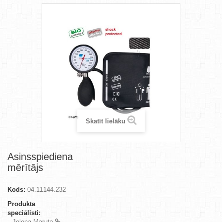
Skatīt lielāku
Asinsspiediena
mērītājs
Kods:
04.11144.232
Produkta
speciālisti:
Jeļena Maruta