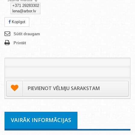
+371 29283302
lena@arbor.lv
Kopīgot
Sūtīt draugam
Printēt
PIEVIENOT VĒLMJU SARAKSTAM
VAIRĀK INFORMĀCIJAS