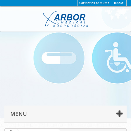
Sazināties ar mums
Ienākt
AKTUALITĀTES
PAR MUMS
PROJEKTI
KONTAKTI
REKVIZĪTI
PRIVĀTUMA POLITIKA
MENU