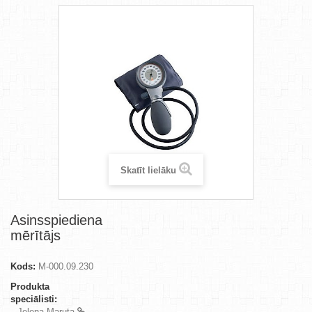
Skatīt lielāku
Asinsspiediena
mērītājs
Kods:
M-000.09.230
Produkta
speciālisti:
Jeļena Maruta