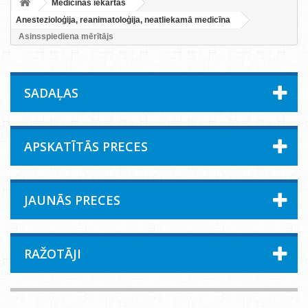
Medicīnas iekārtas
Anestezioloģija, reanimatoloģija, neatliekamā medicīna
Asinsspiediena mērītājs
SADAĻAS
APSKATĪTĀS PRECES
JAUNĀS PRECES
RAŽOTĀJI