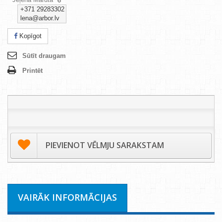
+371 29283302
lena@arbor.lv
Kopīgot
Sūtīt draugam
Printēt
PIEVIENOT VĒLMJU SARAKSTAM
VAIRĀK INFORMĀCIJAS