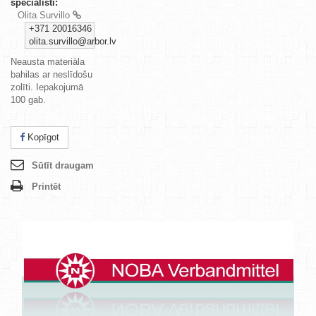
speciālisti:
Olita Survillo
+371 20016346
olita.survillo@arbor.lv
Neausta materiāla
bahilas ar neslīdošu
zolīti. Iepakojumā
100 gab.
Kopīgot
Sūtīt draugam
Printēt