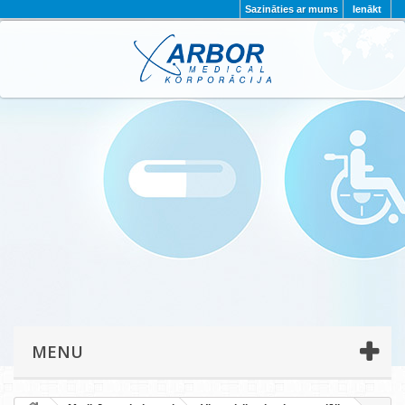
Sazināties ar mums
Ienākt
AKTUALITĀTES
PAR MUMS
PROJEKTI
KONTAKTI
REKVIZĪTI
PRIVĀTUMA POLITIKA
MENU