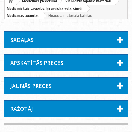
Medicīnas piederumi
Vienreizlietojamie materiāli
Medicīniskais apģērbs, ķirurģiskā veļa, cimdi
Medicīnas apģērbs
Neausta materiāla bahilas
SADAĻAS
APSKATĪTĀS PRECES
JAUNĀS PRECES
RAŽOTĀJI