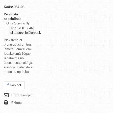
Kods:
084106
Produkta
speciālisti:
Olita Survillo
+371 20016346
olita.survillo@arbor.lv
Plāksteris ar
bruņurupuci un trusi,
izmērs 6cmx10cm.
Iepakojumā 10gab.
Izgatavots no
ūdensnecaurlaidīga,
elastīga materiāla ar
krāsainu apdruku.
Kopīgot
Sūtīt draugam
Printēt