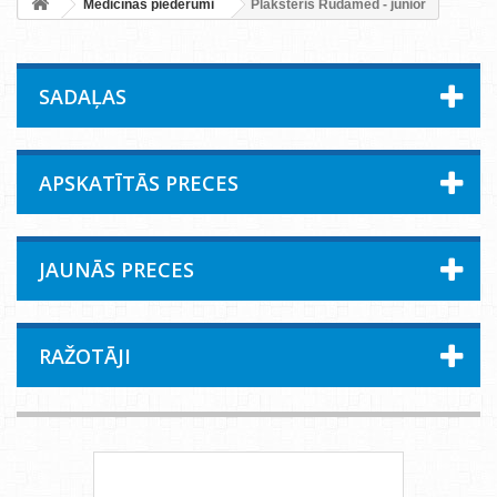
Medicīnas piederumi
Plāksteris Rudamed - junior
SADAĻAS
APSKATĪTĀS PRECES
JAUNĀS PRECES
RAŽOTĀJI