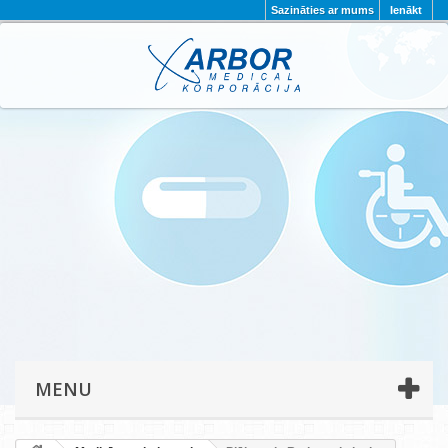
Sazināties ar mums
Ienākt
AKTUALITĀTES
PAR MUMS
PROJEKTI
KONTAKTI
REKVIZĪTI
PRIVĀTUMA POLITIKA
MENU