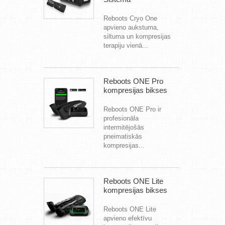
Reboots Cryo One
apvieno aukstuma,
siltuma un kompresijas
terapiju vienā...
Reboots ONE Pro
kompresijas bikses
Reboots ONE Pro ir
profesionāla
intermitējošās
pneimatiskās
kompresijas...
Reboots ONE Lite
kompresijas bikses
Reboots ONE Lite
apvieno efektīvu