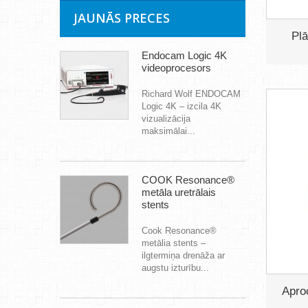
JAUNĀS PRECES
Plā
Endocam Logic 4K
videoprocesors
Richard Wolf ENDOCAM
Logic 4K – izcila 4K
vizualizācija
maksimālai...
COOK Resonance®
metāla uretrālais
stents
Cook Resonance®
metālia stents –
ilgtermiņa drenāža ar
augstu izturību...
Aproc