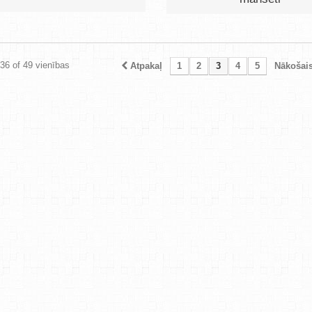
 36 of 49 vienības
Atpakaļ
1
2
3
4
5
Nākošai