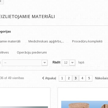
i
EIZLIETOJAMIE MATERIĀLI
gorijas
amie materiāli
Medicīniskais apģērbs,...
Procedūru komplekti
 plēves
Operāciju piederumi
c
Rādīt
lapā
--
12
 36 of 49 vienības
Atpakaļ
1
2
3
4
5
Nākošai