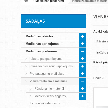
Medicīnas piederumi
Vienreizlietojamie materiāl
VIENR
SADAĻAS
Apakškate
Medicīnas iekārtas
Pārsien
Medicīnas aprīkojums
Medicīnas piederumi
Incīziju
Iekārtu palīgaprīkojums
Kārtot pē
Invazīvo procedūru aprīkojums
Pretsaaugumu profilakse
Rādīt 25 -
Vienreizlietojamie materiāli
Pārsienamie materiāli
Medicīniskais apģērbs,
ķirurģiskā veļa, cimdi