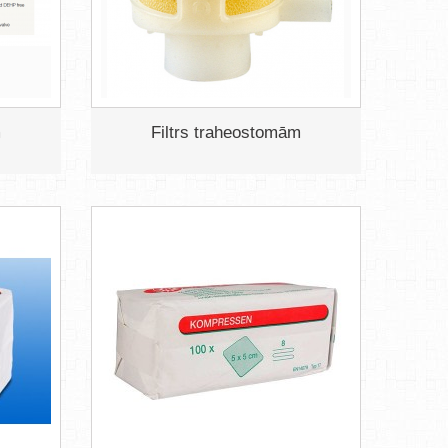
m
Filtrs traheostomām