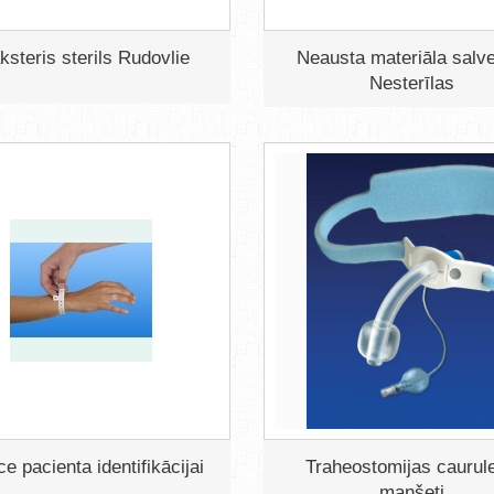
ksteris sterils Rudovlie
Neausta materiāla salve
Nesterīlas
e pacienta identifikācijai
Traheostomijas caurule
manšeti