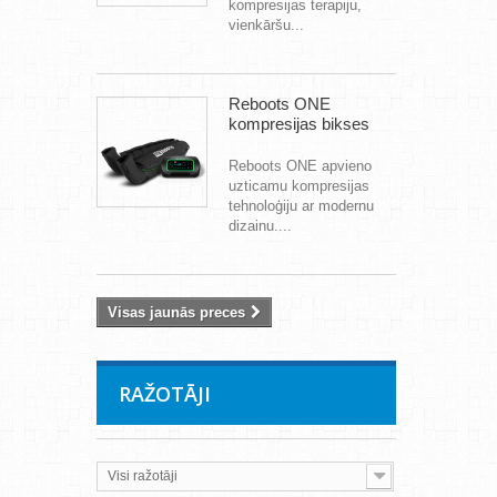
kompresijas terapiju,
vienkāršu...
Reboots ONE
kompresijas bikses
Reboots ONE apvieno
uzticamu kompresijas
tehnoloģiju ar modernu
dizainu....
Visas jaunās preces
RAŽOTĀJI
Visi ražotāji