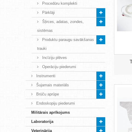
Procedūru komplekti
Pārklāji
Šļirces, adatas, zondes,
sistēmas
Produktu paraugu savākšanas
trauki
Incīziju plēves
T
Operāciju piederumi
Instrumenti
Šujamais materiāls
Brūču aprūpe
Endoskopiju piederumi
Militārais aprīkojums
Laboratorija
Veterinārija