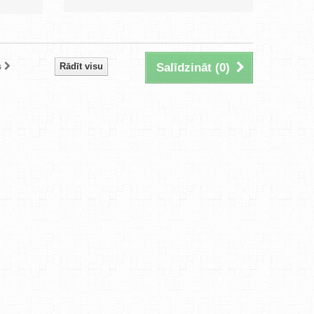
s
Rādīt visu
Salīdzināt (
0
)