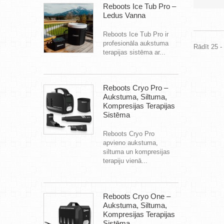
Reboots Ice Tub Pro –
Ledus Vanna
Reboots Ice Tub Pro ir
profesionāla aukstuma
Rādīt 25 -
terapijas sistēma ar...
Reboots Cryo Pro –
Aukstuma, Siltuma,
Kompresijas Terapijas
Sistēma
Reboots Cryo Pro
apvieno aukstuma,
siltuma un kompresijas
terapiju vienā...
Reboots Cryo One –
Aukstuma, Siltuma,
Kompresijas Terapijas
Sistēma