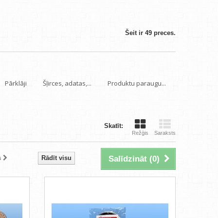
Šeit ir 49 preces.
Pārklāji
Šļirces, adatas,...
Produktu paraugu...
Skatīt:
Režģis
Saraksts
s
Rādīt visu
Salīdzināt (
0
)