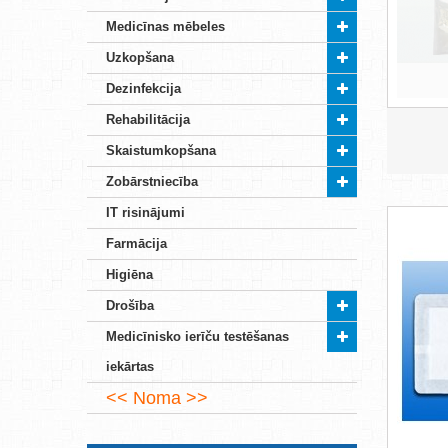
Medicīnas mēbeles
Uzkopšana
Dezinfekcija
Rehabilitācija
Skaistumkopšana
Zobārstniecība
IT risinājumi
Farmācija
Higiēna
Drošība
Medicīnisko ierīču testēšanas
iekārtas
Noma