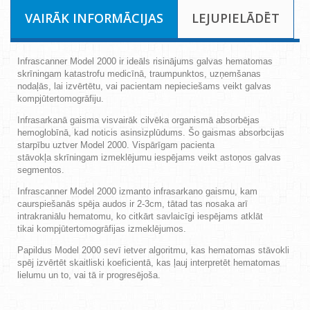
VAIRĀK INFORMĀCIJAS
LEJUPIELĀDĒT
Infrascanner Model 2000 ir ideāls risinājums galvas hematomas
skrīningam katastrofu medicīnā, traumpunktos, uzņemšanas
nodaļās, lai izvērtētu, vai pacientam nepieciešams veikt galvas
kompjūtertomogrāfiju.
Infrasarkanā gaisma visvairāk cilvēka organismā absorbējas
hemoglobīnā, kad noticis asinsizplūdums. Šo gaismas absorbcijas
starpību uztver Model 2000. Vispārīgam pacienta
stāvokļa skrīningam izmeklējumu iespējams veikt astoņos galvas
segmentos.
Infrascanner Model 2000 izmanto infrasarkano gaismu, kam
caurspiešanās spēja audos ir 2-3cm, tātad tas nosaka arī
intrakraniālu hematomu, ko citkārt savlaicīgi iespējams atklāt
tikai kompjūtertomogrāfijas izmeklējumos.
Papildus Model 2000 sevī ietver algoritmu, kas hematomas stāvokli
spēj izvērtēt skaitliski koeficientā, kas ļauj interpretēt hematomas
lielumu un to, vai tā ir progresējoša.