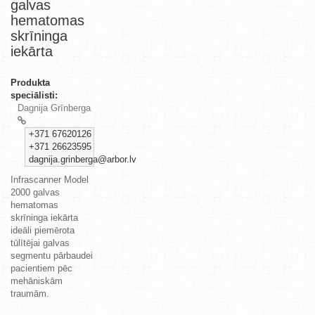
galvas
hematomas
skrīninga
iekārta
Produkta
speciālisti:
Dagnija Grīnberga
+371 67620126
+371 26623595
dagnija.grinberga@arbor.lv
Infrascanner Model
2000 galvas
hematomas
skrīninga iekārta
ideāli piemērota
tūlītējai galvas
segmentu pārbaudei
pacientiem pēc
mehāniskām
traumām.