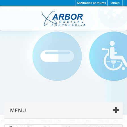
Sazināties ar mums
Ienākt
AKTUALITĀTES
PAR MUMS
PROJEKTI
KONTAKTI
REKVIZĪTI
PRIVĀTUMA POLITIKA
MENU