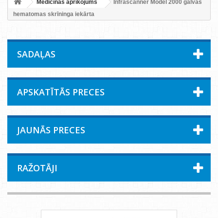
Medicīnas aprīkojums
Infrascanner Model 2000 galvas
hematomas skrīninga iekārta
SADAĻAS
APSKATĪTĀS PRECES
JAUNĀS PRECES
RAŽOTĀJI