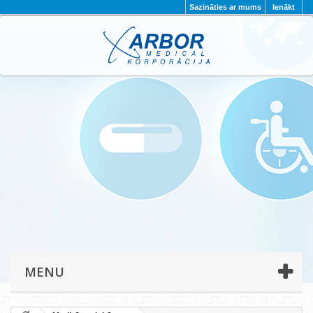
Sazināties ar mums
Ienākt
AKTUALITĀTES
PAR MUMS
PROJEKTI
KONTAKTI
REKVIZĪTI
PRIVĀTUMA POLITIKA
MENU