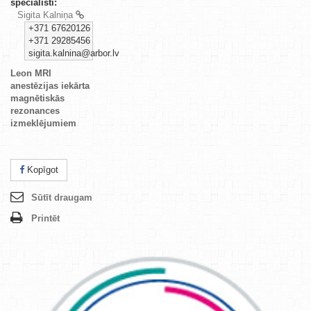
speciālisti:
Sigita Kalniņa
+371 67620126
+371 29285456
sigita.kalnina@arbor.lv
Leon MRI
anestēzijas iekārta
magnētiskās
rezonances
izmeklējumiem
Kopīgot
Sūtīt draugam
Printēt