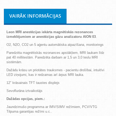
VAIRĀK INFORMĀCIJAS
Leon MRI
anestēzijas iekārta magnētiskās rezonances
izmeklējumiem ar anestēzijas gāzu analizatoru AION 03
.
O2, N2O, CO2 un 5 aģentu automātiska atpazīšana, monitorings
Paredzēta magnētiskās rezonances apstākļiem, MRI laukam līdz
pat 40 milliteslām. Paredzēta darbam ar 1,5 un 3,0 teslu MRI
sistēmām.
Dažādu krāsu un priotātes trauksmes - pacientu drošībai, intuitīvi
LED ziņojumi, kas ir redzamas arī ārpus MRI lauka.
12" krāsainais TFT taustes displejs
Sevoflurāna iztvaikotājs
Dažādas opcijas, piem.:
Jaundzimušo programma ar IMV/SIMV režīmiem, PCV/VTG
Tilpuma garantijas režīmi u.c..