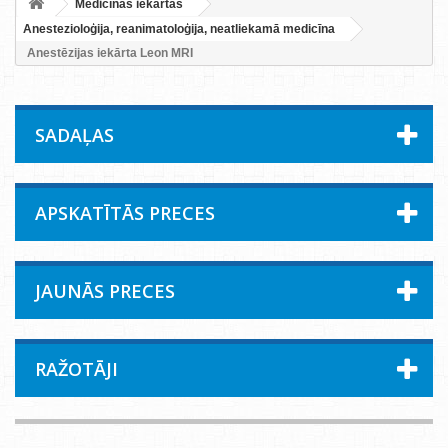
Medicīnas iekārtas
Anestezioloģija, reanimatoloģija, neatliekamā medicīna
Anestēzijas iekārta Leon MRI
SADAĻAS
APSKATĪTĀS PRECES
JAUNĀS PRECES
RAŽOTĀJI