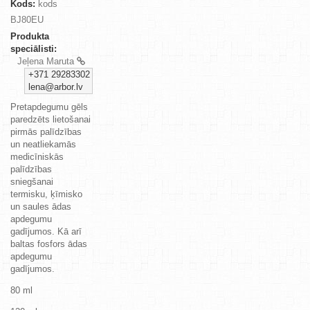
Kods:
kods
BJ80EU
Produkta
speciālisti:
Jeļena Maruta
+371 29283302
lena@arbor.lv
Pretapdegumu gēls
paredzēts lietošanai
pirmās palīdzības
un neatliekamās
medicīniskās
palīdzības
sniegšanai
termisku, ķīmisko
un saules ādas
apdegumu
gadījumos. Kā arī
baltas fosfors ādas
apdegumu
gadījumos.
80 ml