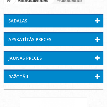
Medicīnas aprīkojums
Pretapdegumu gēls
SADAĻAS
APSKATĪTĀS PRECES
JAUNĀS PRECES
RAŽOTĀJI