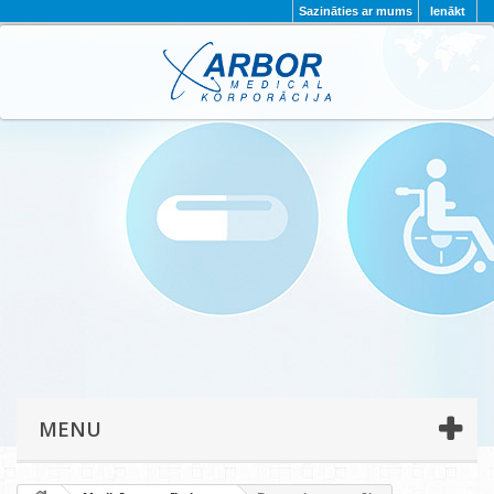
Sazināties ar mums
Ienākt
AKTUALITĀTES
PAR MUMS
PROJEKTI
KONTAKTI
REKVIZĪTI
PRIVĀTUMA POLITIKA
MENU