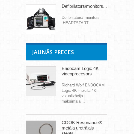
Defibrilators/monitors...
Defibrilators/ monitors
HEARTSTART...
JAUNĀS PRECES
Endocam Logic 4K
videoprocesors
Richard Wolf ENDOCAM
Logic 4K – izcila 4K
vizualizācija
maksimālai...
COOK Resonance®
metāla uretrālais
stents