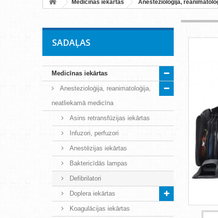
Medicīnas iekārtas
Anestezioloģija, reanimatolo
SADAĻAS
Medicīnas iekārtas
Anestezioloģija, reanimatoloģija,
neatliekamā medicīna
Asins retransfūzijas iekārtas
Infuzori, perfuzori
Anestēzijas iekārtas
Baktericīdās lampas
Defibrilatori
Doplera iekārtas
Koagulācijas iekārtas