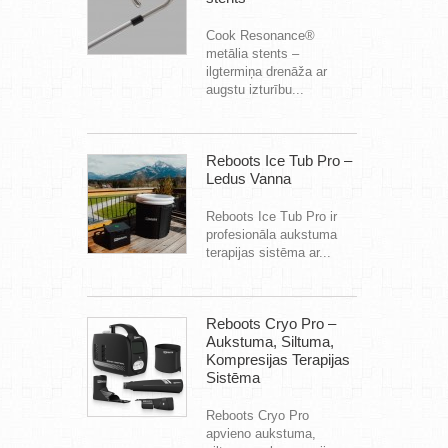
Cook Resonance®
metālia stents –
ilgtermiņa drenāža ar
augstu izturību...
Reboots Ice Tub Pro –
Ledus Vanna
Reboots Ice Tub Pro ir
profesionāla aukstuma
terapijas sistēma ar...
Reboots Cryo Pro –
Aukstuma, Siltuma,
Kompresijas Terapijas
Sistēma
Reboots Cryo Pro
apvieno aukstuma,