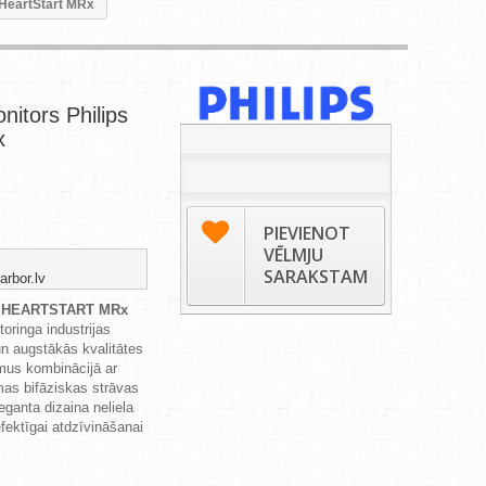
s HeartStart MRx
onitors Philips
x
PIEVIENOT
VĒLMJU
SARAKSTAM
arbor.lv
s
HEARTSTART MRx
ringa industrijas
n augstākās kvalitātes
mus kombinācijā ar
as bifāziskas strāvas
leganta dizaina neliela
efektīgai atdzīvināšanai