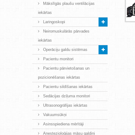
Mākslīgās plaušu ventilācijas
iekārtas
Laringoskopi
Neiromuskulārās pārvades
iekārtas
Operāciju galdu sistēmas
Pacientu monitori
Pacientu pārvietošanas un
pozicionēšanas iekārtas
Pacientu sildīšanas iekārtas
Sedācijas dziļuma monitori
Ultrasonogrāfijas iekārtas
Vakuumsūkņi
Asinsspiediena mērītāji
Anestezioloģijas māsu galdiņi