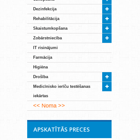
Dezinfekcija
Rehabilitācija
Skaistumkopšana
Zobārstniecība
IT risinājumi
Farmācija
Higiēna
Drošība
Medicīnisko ierīču testēšanas
iekārtas
Noma
APSKATĪTĀS PRECES