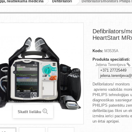
ģija, neatliekamā medicīna
Defibrilatori
Defibrilators/monitors Philip
Defibrilators/m
HeartStart MR
Kods:
M3535A
Produkta speciālisti:
Jeļena Terentjeva
+371 27725449
jelena.terentjeva@
Defibrilators/ monitor
apvieno vadošās monito
PHILIPS tehnoloģijas u
diagnostikas sasniegu
PHILIPS patentētu zem
defibrilācijas līkni un e
Skatīt lielāku
izmēra ierīci pacientu 
un ērtai aprūpei.