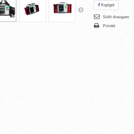
Kopīgot
Sūtīt draugam
Printēt