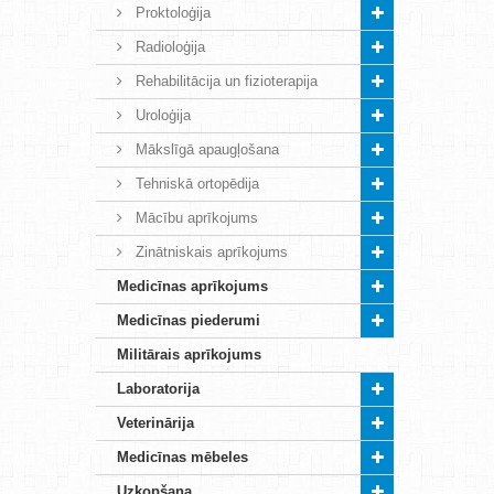
Proktoloģija
Radioloģija
Rehabilitācija un fizioterapija
Uroloģija
Mākslīgā apaugļošana
Tehniskā ortopēdija
Mācību aprīkojums
Zinātniskais aprīkojums
Medicīnas aprīkojums
Medicīnas piederumi
Militārais aprīkojums
Laboratorija
Veterinārija
Medicīnas mēbeles
Uzkopšana