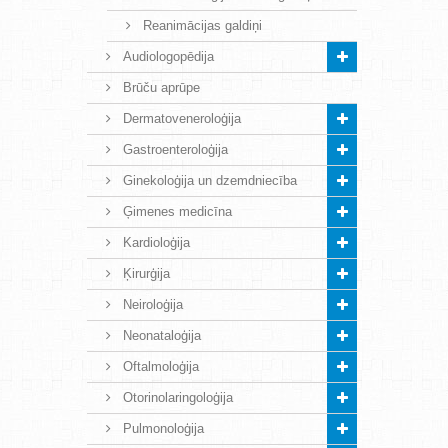
Reanimācijas galdiņi
Audiologopēdija
Brūču aprūpe
Dermatoveneroloģija
Gastroenteroloģija
Ginekoloģija un dzemdniecība
Ģimenes medicīna
Kardioloģija
Ķirurģija
Neiroloģija
Neonataloģija
Oftalmoloģija
Otorinolaringoloģija
Pulmonoloģija