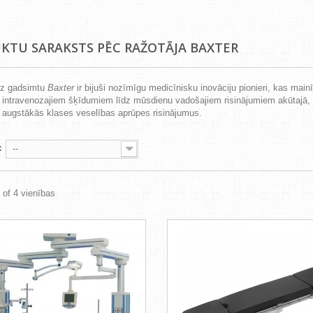
KTU SARAKSTS PĒC RAŽOTĀJA BAXTER
īz gadsimtu
Baxter
ir bijuši nozīmīgu medicīnisku inovāciju pionieri, kas main
 intravenozajiem šķīdumiem līdz mūsdienu vadošajiem risinājumiem akūtajā, u
 augstākās klases veselības aprūpes risinājumus.
c
--
4 of 4 vienības