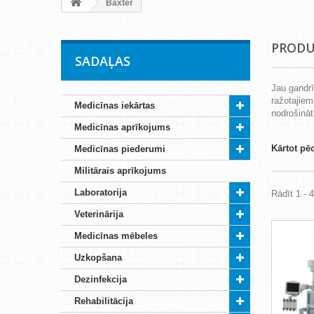
Baxter
PRODU
SADAĻAS
Jau gandr
ražotajiem
Medicīnas iekārtas
nodrošināt
Medicīnas aprīkojums
Kārtot pē
Medicīnas piederumi
Militārais aprīkojums
Laboratorija
Rādīt 1 - 
Veterinārija
Medicīnas mēbeles
Uzkopšana
Dezinfekcija
Rehabilitācija