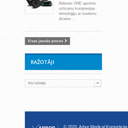
Reboots ONE apvieno
uzticamu kompresijas
tehnoloģiju ar modernu
dizainu....
Visas jaunās preces
RAŽOTĀJI
Visi ražotāji
© 2020, Arbor Medical Korporācija