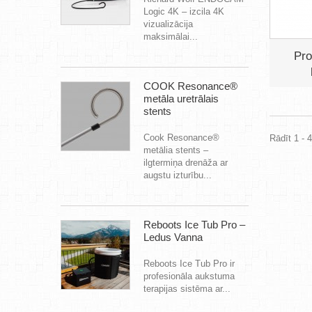
Logic 4K – izcila 4K
vizualizācija
maksimālai...
Pro
COOK Resonance®
metāla uretrālais
stents
Cook Resonance®
Rādīt 1 - 
metālia stents –
ilgtermiņa drenāža ar
augstu izturību...
Reboots Ice Tub Pro –
Ledus Vanna
Reboots Ice Tub Pro ir
profesionāla aukstuma
terapijas sistēma ar...