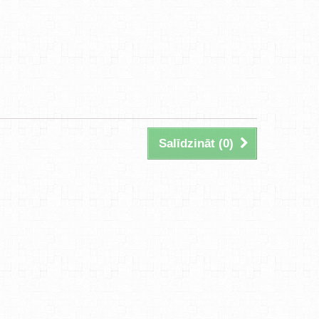
Salīdzināt (
0
)