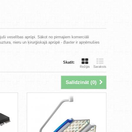
ījuši veselības aprūpi. Sākot no pirmajiem komerciāli
ztura, nieru un ķirurģiskajā aprūpē -
Baxter
ir apņēmušies
Skatīt:
Režģis
Saraksts
Salīdzināt (
0
)