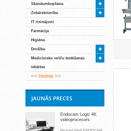
Skaistumkopšana
Zobārstniecība
IT risinājumi
Farmācija
Higiēna
Drošība
Medicīnisko ierīču testēšanas
iekārtas
Noma
JAUNĀS PRECES
Endocam Logic 4K
videoprocesors
Richard Wolf ENDOCAM