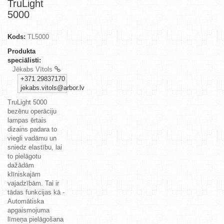
TruLight
5000
Kods:
TL5000
Produkta
speciālisti:
Jēkabs Vītols
+371 29837170
jekabs.vitols@arbor.lv
TruLight 5000
bezēnu operāciju
lampas ērtais
dizains padara to
viegli vadāmu un
sniedz elastību, lai
to pielāgotu
dažādām
klīniskajām
vajadzībām. Tai ir
tādas funkcijas kā -
Automātiska
apgaismojuma
līmeņa pielāgošana