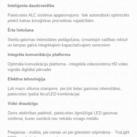
Inteliģenta daudzveidība
Pateicoties ALC sistēmai apgaismojums tiek automātiski optimizēts
priekš katras ķirurģiskas procedūras vajadzībām.
Ērta lietošana
Sterila gaismas intensitātes pielāgošana, izmantojot vadības rokturī
un lampas galvā integrētajiem kapacitatīvajiem sensoriem
Integrēta komunikāciju platforma
Optimāla komunikāciju platforma - integrēda videosistēma HD video
signāla digitālai pārvadei
Efektīva tehnoloģija
Ļoti mazs siltuma starojums pie ļoti lielas gaismas intensitātes,
pateicoties īpašai lēcu/LED kombinācijai
Videi draudzīga
Zems elektrības patēriņš, pateicoties ilgmūžīgai LED gaismas
sistēmai, kuras sastāvā nav nekādu smago metālu.
Peejamas - mobila, pie sienas un pie griestiem stiprināma - TruLight