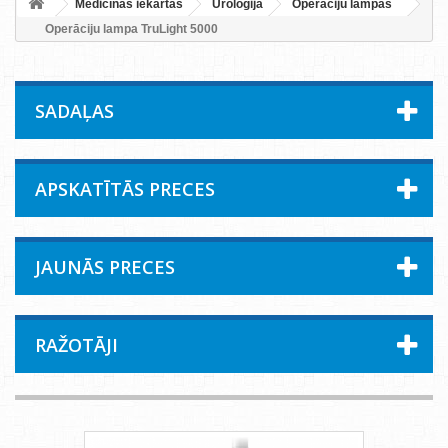
Medicīnas iekārtas
Uroloģija
Operāciju lampas
Operāciju lampa TruLight 5000
SADAĻAS
APSKATĪTĀS PRECES
JAUNĀS PRECES
RAŽOTĀJI