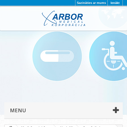
Sazināties ar mums
Ienākt
AKTUALITĀTES
PAR MUMS
PROJEKTI
KONTAKTI
REKVIZĪTI
PRIVĀTUMA POLITIKA
MENU