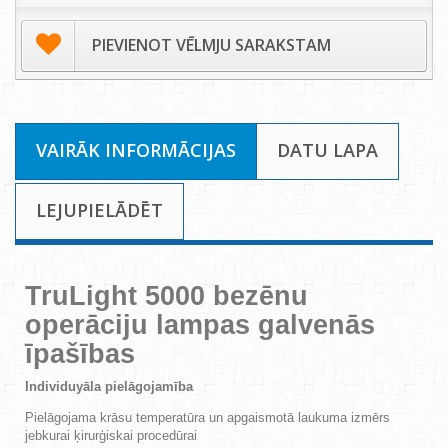
PIEVIENOT VĒLMJU SARAKSTAM
VAIRĀK INFORMĀCIJAS
DATU LAPA
LEJUPIELĀDĒT
TruLight 5000
bezēnu
operāciju lampas galvenās
īpašības
Individuyāla pielāgojamība
Pielāgojama krāsu temperatūra un apgaismotā laukuma izmērs
jebkurai ķirurģiskai procedūrai