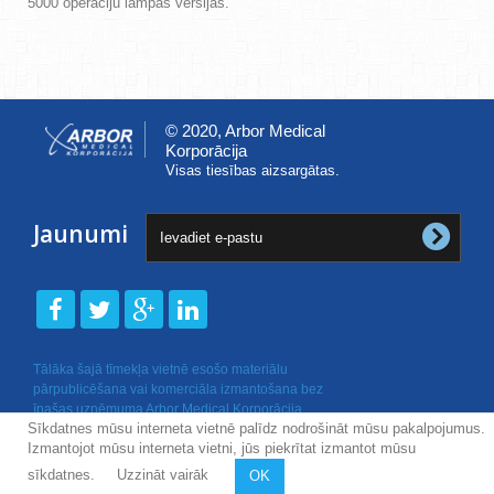
5000 operāciju lampas versijas.
© 2020, Arbor Medical
Korporācija
Visas tiesības aizsargātas.
Jaunumi
Tālāka šajā tīmekļa vietnē esošo materiālu
pārpublicēšana vai komerciāla izmantošana bez
īpašas uzņēmuma Arbor Medical Korporācija
Sīkdatnes mūsu interneta vietnē palīdz nodrošināt mūsu pakalpojumus.
rakstiskas atļaujas nav atļauta.
Izmantojot mūsu interneta vietni, jūs piekrītat izmantot mūsu
sīkdatnes.
Uzzināt vairāk
OK