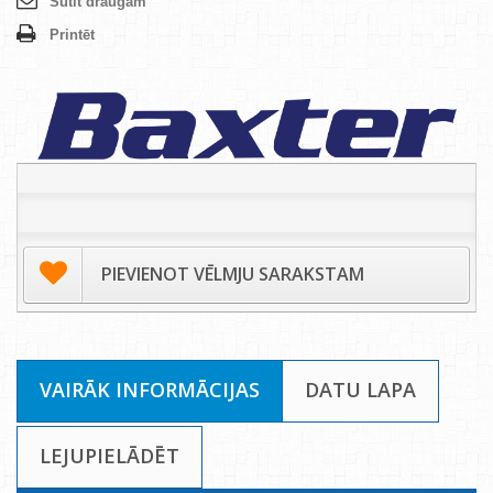
Sūtīt draugam
Printēt
PIEVIENOT VĒLMJU SARAKSTAM
VAIRĀK INFORMĀCIJAS
DATU LAPA
LEJUPIELĀDĒT