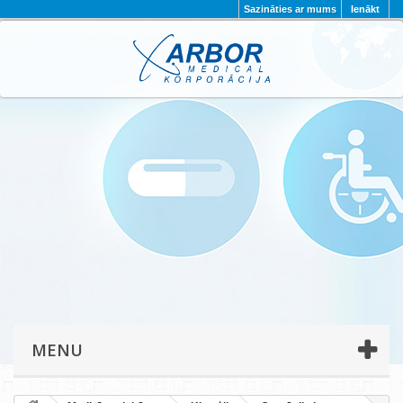
Sazināties ar mums
Ienākt
AKTUALITĀTES
PAR MUMS
PROJEKTI
KONTAKTI
REKVIZĪTI
PRIVĀTUMA POLITIKA
MENU