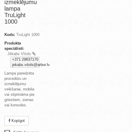
izmeklējumu
lampa
TruLight
1000
Kods:
TruLight 1000
Produkta
speciālisti:
Jēkabs Vītols
+371 29837170
jekabs.vitols@arbor.lv
Lampa paredzēta
procedūru un
izmeklējumu
veikšanai, mobila
vai stiprināma pie
griestiem, sienas
vai konsoles.
Kopīgot