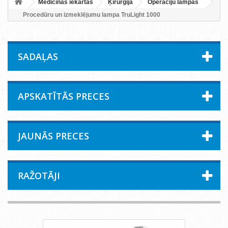
Medicīnas iekārtas
Ķirurģija
Operāciju lampas
Procedūru un izmeklējumu lampa TruLight 1000
SADAĻAS
APSKATĪTĀS PRECES
JAUNĀS PRECES
RAŽOTĀJI