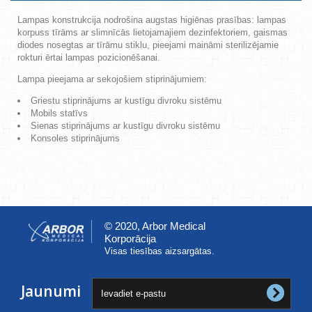
Lampas konstrukcija nodrošina augstas higiēnas prasības: lampas
korpuss tīrāms ar slimnīcās lietojamajiem dezinfektoriem, gaismas
diodes nosegtas ar tīrāmu stiklu, pieejami maināmi sterilizējamie
rokturi ērtai lampas pozicionēšanai.
Lampa pieejama ar sekojošiem stiprinājumiem:
Griestu stiprinājums ar kustīgu divroku sistēmu
Mobils statīvs
Sienas stiprinājums ar kustīgu divroku sistēmu
Konsoles stiprinājums
© 2020, Arbor Medical
Korporācija
Visas tiesības aizsargātas.
Jaunumi