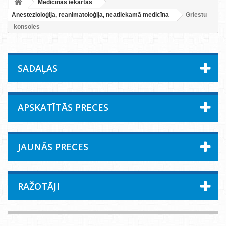
Medicīnas iekārtas
Anestezioloģija, reanimatoloģija, neatliekamā medicīna
Griestu
konsoles
SADAĻAS
APSKATĪTĀS PRECES
JAUNĀS PRECES
RAŽOTĀJI