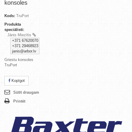
konsoles
Kods:
TruPort
Produkta
speciālisti:
Jānis Miezītis
+371 67620070
+371 29468923
janis@arbor.lv
Griestu konsoles
TruPort
Kopīgot
Sūtīt draugam
Printēt