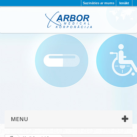
Sazināties ar mums
Ienākt
AKTUALITĀTES
PAR MUMS
PROJEKTI
KONTAKTI
REKVIZĪTI
PRIVĀTUMA POLITIKA
MENU