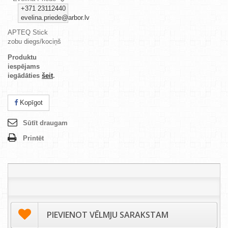
+371 23112440
evelina.priede@arbor.lv
APTEQ Stick
zobu diegs/kociņš
Produktu
iespējams
iegādāties
šeit
.
Kopīgot
Sūtīt draugam
Printēt
PIEVIENOT VĒLMJU SARAKSTAM