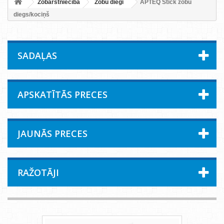
Zobārstniecība
Zobu diegi
APTEQ Stick zobu
diegs/kociņš
SADAĻAS
APSKATĪTĀS PRECES
JAUNĀS PRECES
RAŽOTĀJI