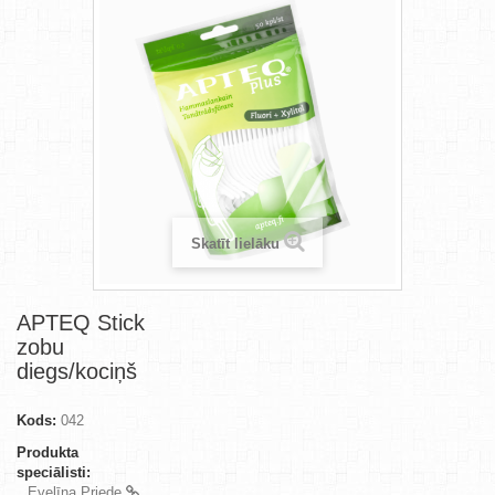
Skatīt lielāku
APTEQ Stick
zobu
diegs/kociņš
Kods:
042
Produkta
speciālisti:
Evelīna Priede