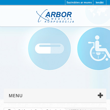
Sazināties ar mums
Ienākt
AKTUALITĀTES
PAR MUMS
PROJEKTI
KONTAKTI
REKVIZĪTI
PRIVĀTUMA POLITIKA
MENU