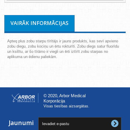
VAIRĀK INFORMĀCIJAS
Apteq plus zobu starpu tīrītājs ir jauns produkts, kas sevī apvieno
zobu diegu, zobu kociņu un ērtu rokturīti. Zobu diegs satur fluorīdu
un ksilītu, ar šo tīrāmo ir viegli un ērti iztīrīt zobu starpas no
aplikuma un ēdienu paliekām.
© 2020, Arbor Medical
Korporācija
Visas tiesības aizsargātas.
Jaunumi