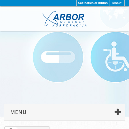
Sazināties ar mums
Ienākt
AKTUALITĀTES
PAR MUMS
PROJEKTI
KONTAKTI
REKVIZĪTI
PRIVĀTUMA POLITIKA
MENU