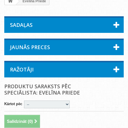
Evelīna Priede
SADAĻAS
JAUNĀS PRECES
RAŽOTĀJI
PRODUKTU SARAKSTS PĒC
SPECIĀLISTA: EVELĪNA PRIEDE
Kārtot pēc
Salīdzināt (
0
)