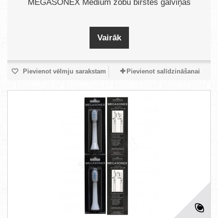
MEGASONEX Medium zobu birstes galviņas
Vairāk
Pievienot vēlmju sarakstam
Pievienot salīdzināšanai