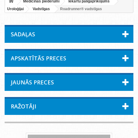
Medicīnas piederumi
Iekārtu palīgaprīkojums
Uroloģijai
Vadstīgas
Roadrunner® vadstīgas
SADAĻAS
APSKATĪTĀS PRECES
JAUNĀS PRECES
RAŽOTĀJI