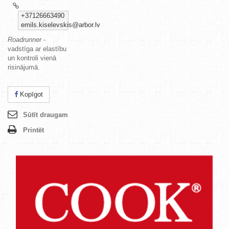
+37126663490
emils.kiselevskis@arbor.lv
Roadrunner
-
vadstīga ar elastību
un kontroli vienā
risinājumā.
Kopīgot
Sūtīt draugam
Printēt