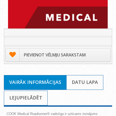
PIEVIENOT VĒLMJU SARAKSTAM
VAIRĀK INFORMĀCIJAS
DATU LAPA
LEJUPIELĀDĒT
COOK Medical Roadrunner®
vadstīga ir uzticams risinājums