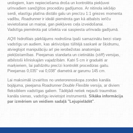
urologiem, kam nepieciešama droša un kontrolēta piekļuvei
urīnvadiem sarežģītos procedūru gadījumos. Ar nitinola iekšējo
serdi, elastīgu platīna distālo galu un precīzu 1:1 griezes momenta
vadību,
Roadrunner
ir ideāli piemērota gan kā atbalsts ierīču
ievietošanai un maiņai, gan piekļuves ceļa izveidošanai.
V
adstīga
piemērota pat izliekta vai saspiesta urīnvada gadījumā.
AQ®
hidrofilais pārklājums nodrošina īpaši samazinātu berzi starp
vadstīgu un audiem, kas aktivizējas tūlītējā saskarē ar šķidrumu,
atvieglojot manipulāciju arī pie ierobežotas anatomijas
piekļūstamības. Pieejamas standarta un cietinātās (
stiff
) versijas,
atbilstoši klīniskajām vajadzībām. Katri 5 cm ir graduēti ar
marķieriem, lai palīdzētu precīzi kontrolēt procedūras gaitu.
Pieejamas 0,035" vai 0,038" diametrā ar garumu 145 cm.
Lai maksimāli izvairītos no ureterorenoskopa zondes kanāla
bojājuma, pieejama
Roadrunner Double Flexible
versija, ar diviem
fleksibliem vadstīgas galiem. Tādējādi netiek nejauši traumētas
kanāla sienas, vadstīgu ievietojot instrumentā.
Sīkāka informācija
par izmēriem un veidiem sadaļā "Lejupielādēt"
.