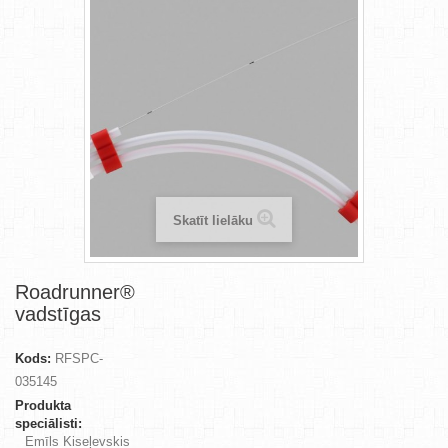
Skatīt lielāku
Roadrunner®
vadstīgas
Kods:
RFSPC-
035145
Produkta
speciālisti:
Emīls Kiseļevskis