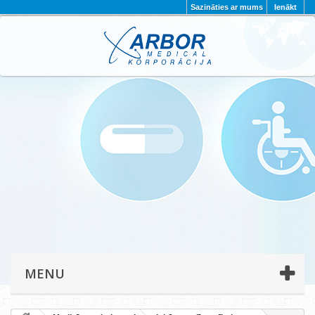
Sazināties ar mums
Ienākt
AKTUALITĀTES
PAR MUMS
PROJEKTI
KONTAKTI
REKVIZĪTI
PRIVĀTUMA POLITIKA
MENU