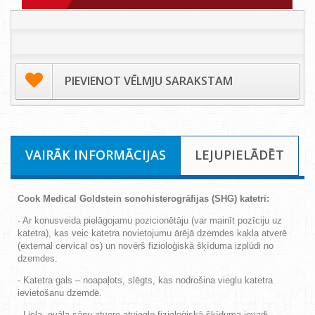
PIEVIENOT VĒLMJU SARAKSTAM
VAIRĀK INFORMĀCIJAS
LEJUPIELĀDĒT
Cook Medical Goldstein
sonohisterogrāfijas (SHG) katetri:
- Ar konusveida pielāgojamu pozicionētāju (var mainīt pozīciju uz
katetra), kas veic katetra novietojumu ārējā dzemdes kakla atverē
(external cervical os) un novērš fizioloģiskā šķīduma izplūdi no
dzemdes.
-
Katetra gals – noapaļots, slēgts, kas nodrošina vieglu katetra
ievietošanu dzemdē.
-
Liela, ovāla sānu atvere atvieglo
fizioloģiskā šķīduma
ievadi.