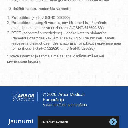
- 3 dažādi katetru materiālu varianti:
Polietilēns
(kods
J-GSHC-532600
).
Polietilēns – stingrā versija
, nav tik fleksibls. Piemērots
dzemdes kakliem ar stenozi (kods
J-GSHC-542600-SV
).
PTFE
(polytetraflouroethylene). Labāka katetra slīdāmība.
Piemērots dzemdes kakliem ar lielāku gļotu daudzumu. Katetru
iespējams pielāgot dzemdes anatomijai, to izlokot nepieciešamajā
formā (kods
J-GSHC-522620
un
J-GSHC-523620
).
Sīkāka informācija ražotāja mājas lapā
klikšķiniet šeit
vai
pievienotajā brošūrā.
© 2020, Arbor Medical
Korporācija
Visas tiesības aizsargātas.
Jaunumi