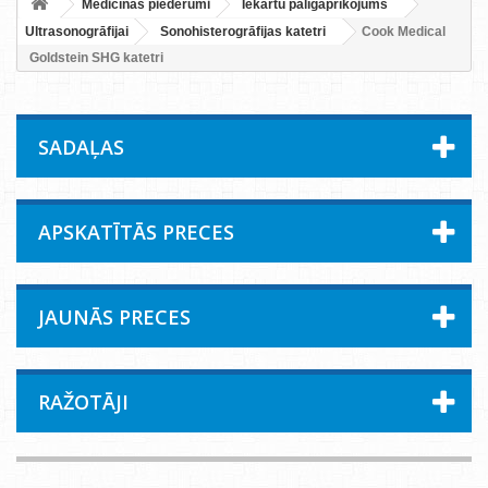
Medicīnas piederumi
Iekārtu palīgaprīkojums
Ultrasonogrāfijai
Sonohisterogrāfijas katetri
Cook Medical
Goldstein SHG katetri
SADAĻAS
APSKATĪTĀS PRECES
JAUNĀS PRECES
RAŽOTĀJI