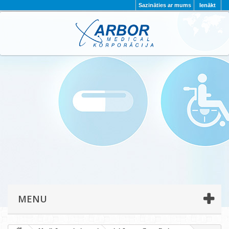
Sazināties ar mums
Ienākt
AKTUALITĀTES
PAR MUMS
PROJEKTI
KONTAKTI
REKVIZĪTI
PRIVĀTUMA POLITIKA
MENU