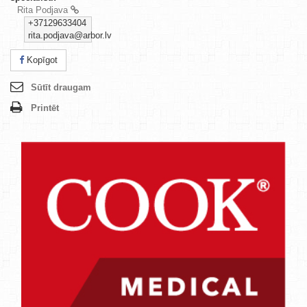
Rita Podjava
+37129633404
rita.podjava@arbor.lv
Kopīgot
Sūtīt draugam
Printēt