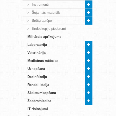
Instrumenti
Šujamais materiāls
Brūču aprūpe
Endoskopiju piederumi
Militārais aprīkojums
Laboratorija
Veterinārija
Medicīnas mēbeles
Uzkopšana
Dezinfekcija
Rehabilitācija
Skaistumkopšana
Zobārstniecība
IT risinājumi