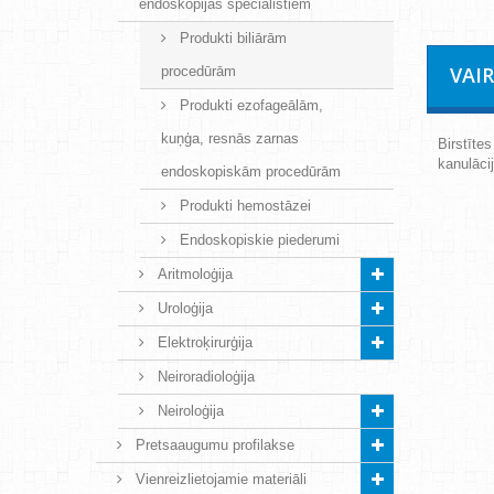
endoskopijas speciālistiem
Produkti biliārām
VAI
procedūrām
Produkti ezofageālām,
kuņģa, resnās zarnas
Birstīte
kanulāci
endoskopiskām procedūrām
Produkti hemostāzei
Endoskopiskie piederumi
Aritmoloģija
Uroloģija
Elektroķirurģija
Neiroradioloģija
Neiroloģija
Pretsaaugumu profilakse
Vienreizlietojamie materiāli