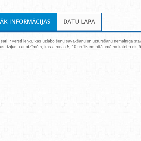
RĀK INFORMĀCIJAS
DATU LAPA
s sari ir vērsti leņķī, kas uzlabo šūnu savākšanu un uzturēšanu nemainīgā stā
jas dziļumu ar atzīmēm, kas atrodas 5, 10 un 15 cm attālumā no katetra distā