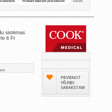
eciālistiem
Produkti biliārām procedūrām
Fusion
du sistēmas
īte 6 Fr
r.lv
PIEVIENOT
VĒLMJU
SARAKSTAM