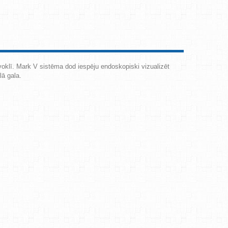
voklī. Mark V sistēma dod iespēju endoskopiski vizualizēt
lā gala.