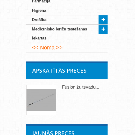
Farmācija
Higiēna
Drošība
Medicīnisko ierīču testēšanas
iekārtas
Noma
APSKATĪTĀS PRECES
Fusion žultsvadu...
JAUNĀS PRECES