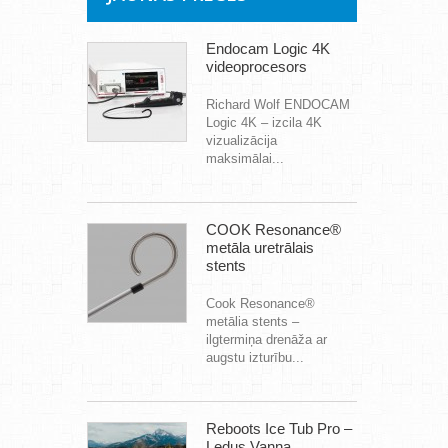
Endocam Logic 4K
videoprocesors
Richard Wolf ENDOCAM
Logic 4K – izcila 4K
vizualizācija
maksimālai...
COOK Resonance®
metāla uretrālais
stents
Cook Resonance®
metālia stents –
ilgtermiņa drenāža ar
augstu izturību...
Reboots Ice Tub Pro –
Ledus Vanna