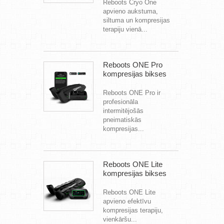
Reboots Cryo One
apvieno aukstuma,
siltuma un kompresijas
terapiju vienā...
Reboots ONE Pro
kompresijas bikses
Reboots ONE Pro ir
profesionāla
intermitējošās
pneimatiskās
kompresijas...
Reboots ONE Lite
kompresijas bikses
Reboots ONE Lite
apvieno efektīvu
kompresijas terapiju,
vienkāršu...