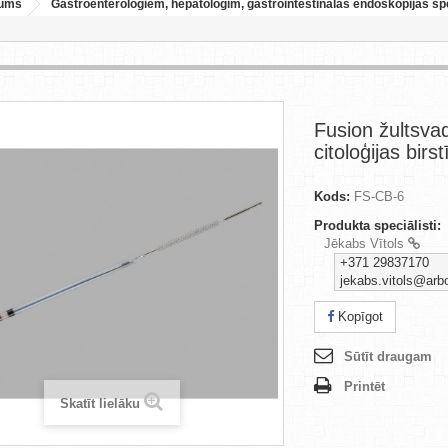
jums
Gastroenterologiem, hepatologim, gastrointestinālās endoskopijas sp
Fusion žultsva
citoloģijas birst
Kods:
FS-CB-6
Produkta speciālisti:
Jēkabs Vītols
+371 29837170
jekabs.vitols@arbo
Kopīgot
Sūtīt draugam
Printēt
Skatīt lielāku