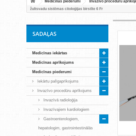
Medicīnas piederumi
Invazīvo procedūru aprīko
žultsvadu sistēmas citoloģijas birstīte 6 Fr
SADAĻAS
Medicīnas iekārtas
Medicīnas aprīkojums
Medicīnas piederumi
Iekārtu palīgaprīkojums
Invazīvo procedūru aprīkojums
Invazīvā radioloģija
Invazīvajiem kardiologiem
Gastroenterologiem,
hepatologim, gastrointestinālās