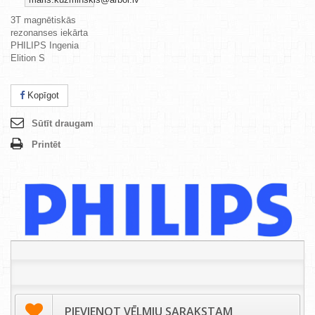
3T magnētiskās
rezonanses iekārta
PHILIPS Ingenia
Elition S
Kopīgot
Sūtīt draugam
Printēt
PIEVIENOT VĒLMJU SARAKSTAM