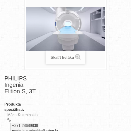
Skatīt lielāku
PHILIPS
Ingenia
Elition S, 3T
Produkta
speciālisti:
Māris Kuzminskis
+371 28689838
maris.kuzminskis@arbor.lv