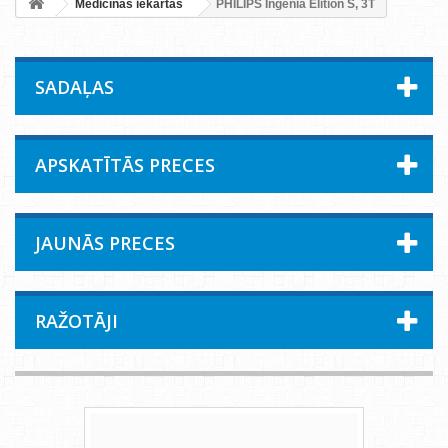
Medicīnas iekārtas
PHILIPS Ingenia Elition S, 3T
SADAĻAS
APSKATĪTĀS PRECES
JAUNĀS PRECES
RAŽOTĀJI