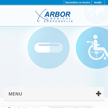
Sazināties ar mums
Ienākt
AKTUALITĀTES
PAR MUMS
PROJEKTI
KONTAKTI
REKVIZĪTI
PRIVĀTUMA POLITIKA
MENU