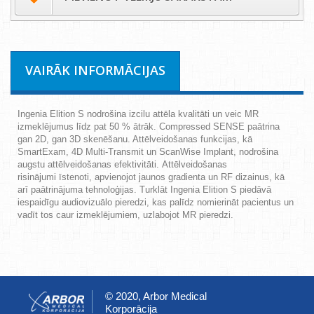
VAIRĀK INFORMĀCIJAS
Ingenia Elition S nodrošina izcilu attēla kvalitāti un veic MR
izmeklējumus līdz pat 50 % ātrāk. Compressed SENSE paātrina
gan 2D, gan 3D skenēšanu. Attēlveidošanas funkcijas, kā
SmartExam, 4D Multi-Transmit un ScanWise Implant, nodrošina
augstu attēlveidošanas efektivitāti. Attēlveidošanas
risinājumi īstenoti, apvienojot jaunos gradienta un RF dizainus, kā
arī paātrinājuma tehnoloģijas. Turklāt Ingenia Elition S piedāvā
iespaidīgu audiovizuālo pieredzi, kas palīdz nomierināt pacientus un
vadīt tos caur izmeklējumiem, uzlabojot MR pieredzi.
© 2020, Arbor Medical
Korporācija