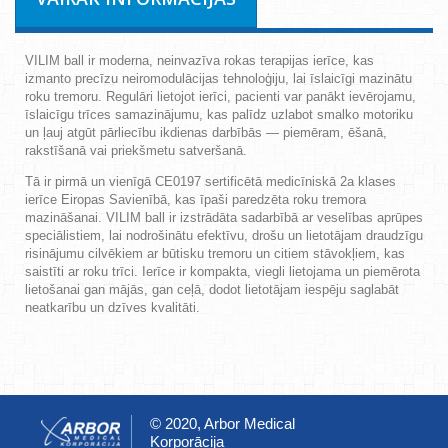
VILIM ball ir moderna, neinvazīva rokas terapijas ierīce, kas
izmanto precīzu neiromodulācijas tehnoloģiju, lai īslaicīgi mazinātu
roku tremoru. Regulāri lietojot ierīci, pacienti var panākt ievērojamu,
īslaicīgu trīces samazinājumu, kas palīdz uzlabot smalko motoriku
un ļauj atgūt pārliecību ikdienas darbībās — piemēram, ēšanā,
rakstīšanā vai priekšmetu satveršanā.
Tā ir pirmā un vienīgā CE0197 sertificētā medicīniskā 2a klases
ierīce Eiropas Savienībā, kas īpaši paredzēta roku tremora
mazināšanai. VILIM ball ir izstrādāta sadarbībā ar veselības aprūpes
speciālistiem, lai nodrošinātu efektīvu, drošu un lietotājam draudzīgu
risinājumu cilvēkiem ar būtisku tremoru un citiem stāvokļiem, kas
saistīti ar roku trīci. Ierīce ir kompakta, viegli lietojama un piemērota
lietošanai gan mājās, gan ceļā, dodot lietotājam iespēju saglabāt
neatkarību un dzīves kvalitāti.
© 2020, Arbor Medical
Korporācija