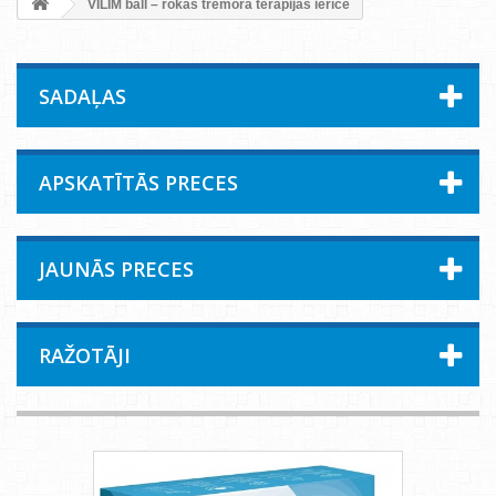
VILIM ball – rokas tremora terapijas ierīce
SADAĻAS
APSKATĪTĀS PRECES
JAUNĀS PRECES
RAŽOTĀJI