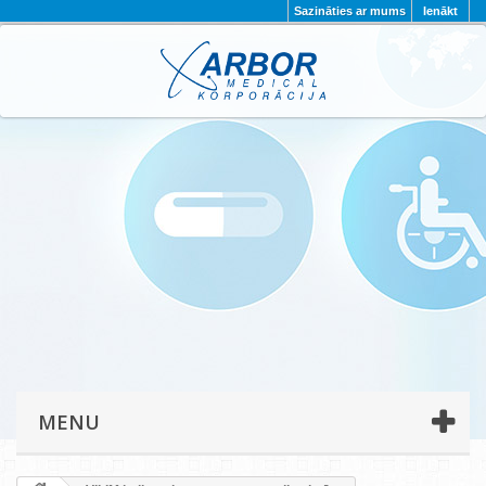
Sazināties ar mums
Ienākt
AKTUALITĀTES
PAR MUMS
PROJEKTI
KONTAKTI
REKVIZĪTI
PRIVĀTUMA POLITIKA
MENU