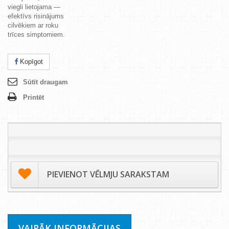
viegli lietojama —
efektīvs risinājums
cilvēkiem ar roku
trīces simptomiem.
Kopīgot
Sūtīt draugam
Printēt
PIEVIENOT VĒLMJU SARAKSTAM
VAIRĀK INFORMĀCIJAS