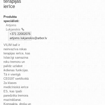
terapijas
ierīce
Produkta
speciālisti:
Artjoms
Lukjanskis
+371 22002076
artjoms.lukjanskis@arbor.lv
VILIM ball ir
neinvazīva
rokas
terapijas ierīce
, kas
īslaicīgi samazina
roku tremoru un
palīdz uzlabot
ikdienas funkcijas.
Tā ir vienīgā
CE0197 sertificētā
2a klases
medicīniskā ierīce
ES, kas īpaši
paredzēta tremora
mazināšanai.
Kompakta, droša un