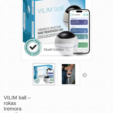
Skatīt lielāku
VILIM ball –
rokas
tremora