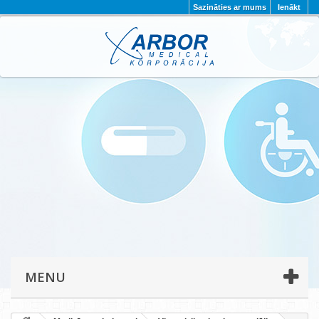
Sazināties ar mums
Ienākt
AKTUALITĀTES
PAR MUMS
PROJEKTI
KONTAKTI
REKVIZĪTI
PRIVĀTUMA POLITIKA
MENU