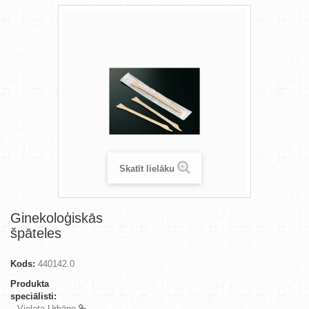
Skatīt lielāku
Ginekoloģiskās
špāteles
Kods:
440142.0
Produkta
speciālisti:
Violeta Urbāne