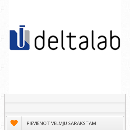
PIEVIENOT VĒLMJU SARAKSTAM