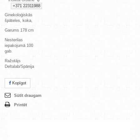
+371 22311988
Ginekoloģiskās
špāteles, koka,
Garums 178 cm
Nesterilas
iepakojumā 100
gab.
Ražotājs
Deltalab/Spānija
Kopīgot
Sūtīt draugam
Printēt