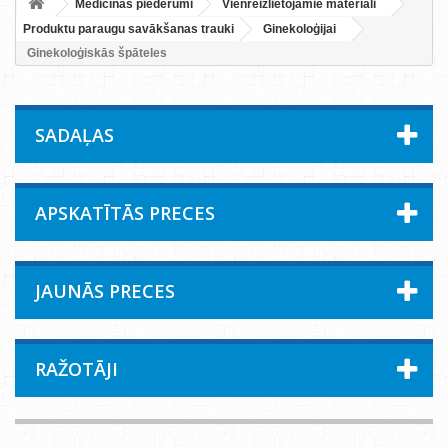
Medicīnas piederumi
Vienreizlietojamie materiāli
Produktu paraugu savākšanas trauki
Ginekoloģijai
Ginekoloģiskās špāteles
SADAĻAS
APSKATĪTĀS PRECES
JAUNĀS PRECES
RAŽOTĀJI