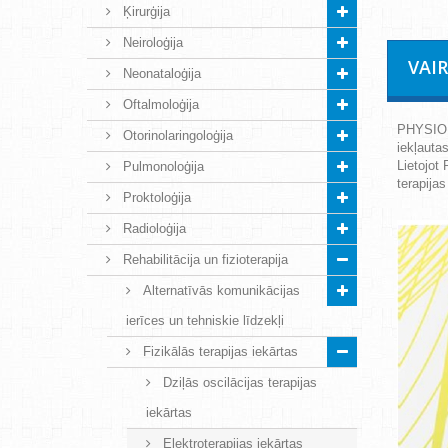
Ķirurģija
Neiroloģija
VAI
Neonataloģija
Oftalmoloģija
PHYSIOD
Otorinolaringoloģija
iekļauta
Lietojot
Pulmonoloģija
terapija
Proktoloģija
Radioloģija
Rehabilitācija un fizioterapija
Alternatīvās komunikācijas
ierīces un tehniskie līdzekļi
Fizikālās terapijas iekārtas
Dziļās oscilācijas terapijas
iekārtas
Elektroterapijas iekārtas