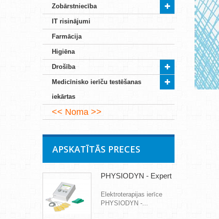
Zobārstniecība
IT risinājumi
Farmācija
Higiēna
Drošība
Medicīnisko ierīču testēšanas
iekārtas
Noma
APSKATĪTĀS PRECES
PHYSIODYN - Expert
Elektroterapijas ierīce
PHYSIODYN -...