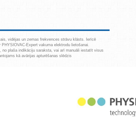
skais, vidējas un zemas frekvences strāvu klāsts. Ierīcē
r
PHYSIOVAC-Expert vakuma elektrodu lietošanai.
no plaša indikāciju saraksta, vai arī manuāli iestatīt visus
mantojams kā avārijas apturēšanas slēdzis