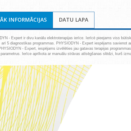
RĀK INFORMĀCIJAS
DATU LAPA
YN - Expert
ir divu kanālu elektroterapijas ierīce. Ierīcē pieejams viss būti
s arī 5 diagnostikas programmas.
PHYSIODYN - Expert
iespējams savienot a
PHYSIODYN - Expert
, iespējams izvēlēties jau gatavas terapijas programmas, 
s parametrus. Ierīce aprīkota ar manuālu strāvas atlsēgšanas slēdzi, kurš iz