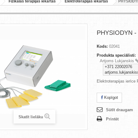
Fizikālās terapijas iekārtas
Elektroterapijas iekārtas
PHYSIODYN
PHYSIODYN - 
Kods:
02041
Produkta speciālisti:
Artjoms Lukjanskis
+371 22002076
artjoms.lukjanskis
Elektroterapijas ierī
Kopīgot
Sūtīt draugam
Skatīt lielāku
Printēt