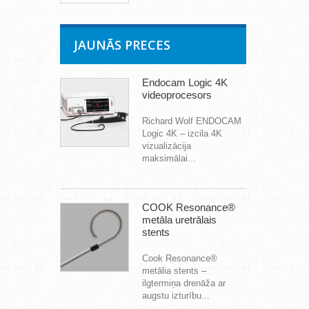
JAUNĀS PRECES
Endocam Logic 4K
videoprocesors
Richard Wolf ENDOCAM
Logic 4K – izcila 4K
vizualizācija
maksimālai...
COOK Resonance®
metāla uretrālais
stents
Cook Resonance®
metālia stents –
ilgtermiņa drenāža ar
augstu izturību...