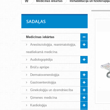
Medicīnas iekārtas
Rehabilitācija un fizioterapija
SADAĻAS
Medicīnas iekārtas
Anestezioloģija, reanimatoloģija,
neatliekamā medicīna
Audiologopēdija
Brūču aprūpe
Dermatoveneroloģija
Gastroenteroloģija
Ginekoloģija un dzemdniecība
Ģimenes medicīna
Kardioloģija