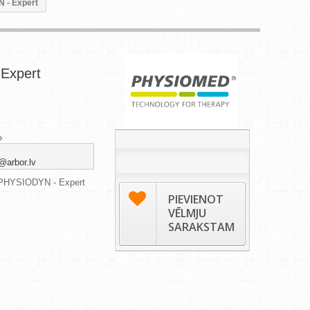
 - Expert
Expert
@arbor.lv
ce PHYSIODYN - Expert
PIEVIENOT
VĒLMJU
SARAKSTAM