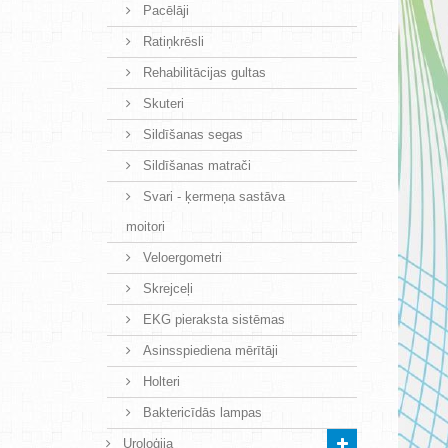
Pacēlāji
Ratiņkrēsli
Rehabilitācijas gultas
Skuteri
Sildīšanas segas
Sildīšanas matrači
Svari - ķermeņa sastāva
moitori
Veloergometri
Skrejceļi
EKG pieraksta sistēmas
Asinsspiediena mērītāji
Holteri
Baktericīdās lampas
Uroloģija