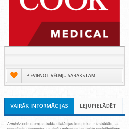
PIEVIENOT VĒLMJU SARAKSTAM
VAIRĀK INFORMĀCIJAS
LEJUPIELĀDĒT
Amplatz
nefrostomijas trakta
dilatācijas
komplekts ir izstrādāts, lai
nodrošinātu progresīvu un drošu nefrostomijas trakta paplašināšanu