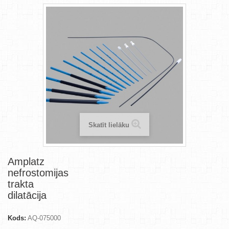
Skatīt lielāku
Amplatz
nefrostomijas
trakta
dilatācija
Kods:
AQ-075000