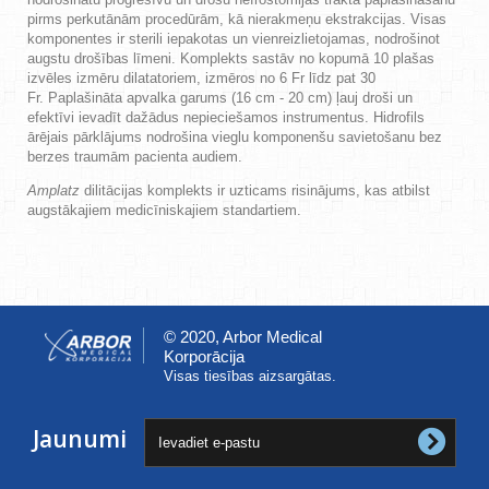
pirms perkutānām procedūrām, kā nierakmeņu ekstrakcijas.
Visas
komponentes ir sterili iepakotas un vienreizlietojamas, nodrošinot
augstu drošības līmeni. Komplekts sastāv no kopumā 10
plašas
izvēles
izmēru
dilatatoriem
, izmēros no 6 Fr līdz pat 30
Fr.
Paplašināta apvalka garums (16 cm - 20 cm) ļauj droši un
efektīvi ievadīt dažādus nepieciešamos instrumentus. Hidrofils
ārējais pārklājums nodrošina vieglu komponenšu savietošanu bez
berzes traumām pacienta
audiem.
Amplatz
dilitācijas komplekts ir
uzticams risinājums, kas atbilst
augstākajiem medicīniskajiem standartiem.
© 2020, Arbor Medical
Korporācija
Visas tiesības aizsargātas.
Jaunumi