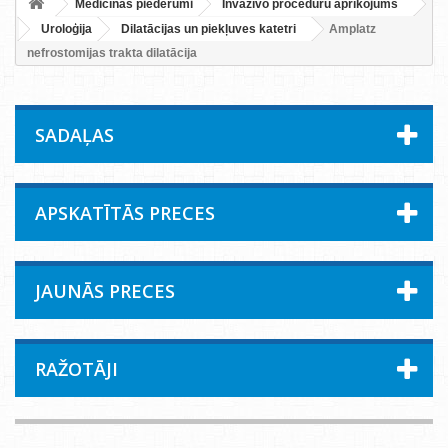
Medicīnas piederumi
Invazīvo procedūru aprīkojums
Uroloģija
Dilatācijas un piekļuves katetri
Amplatz
nefrostomijas trakta dilatācija
SADAĻAS
APSKATĪTĀS PRECES
JAUNĀS PRECES
RAŽOTĀJI