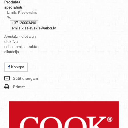
Produkta
speciālisti:
Emīls Kiseļevskis
+37126663490
emils.kiselevskis@arbor.lv
Amplatz
- droša un
efektīva
nefrostomijas
trakta
dilatācija.
Kopīgot
Sūtīt draugam
Printēt