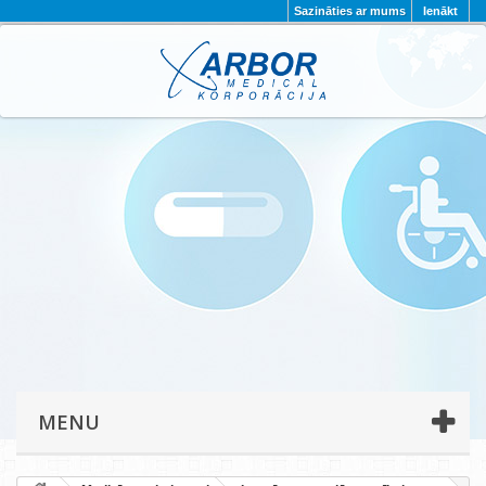
Sazināties ar mums
Ienākt
AKTUALITĀTES
PAR MUMS
PROJEKTI
KONTAKTI
REKVIZĪTI
PRIVĀTUMA POLITIKA
MENU