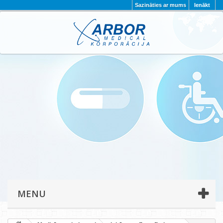
Sazināties ar mums
Ienākt
AKTUALITĀTES
PAR MUMS
PROJEKTI
KONTAKTI
REKVIZĪTI
PRIVĀTUMA POLITIKA
MENU