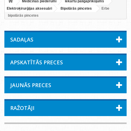
Medicīnas piederumi
Iekārtu palīgaprīkojums
Elektroķirurģijas aksesuāri
Bipolārās pincetes
Erbe
bipolārās pincetes
SADAĻAS
APSKATĪTĀS PRECES
JAUNĀS PRECES
RAŽOTĀJI