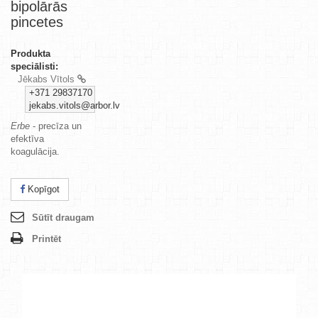
bipolārās
pincetes
Produkta
speciālisti:
Jēkabs Vītols
+371 29837170
jekabs.vitols@arbor.lv
Erbe
- precīza un
efektīva
koagulācija.
Kopīgot
Sūtīt draugam
Printēt