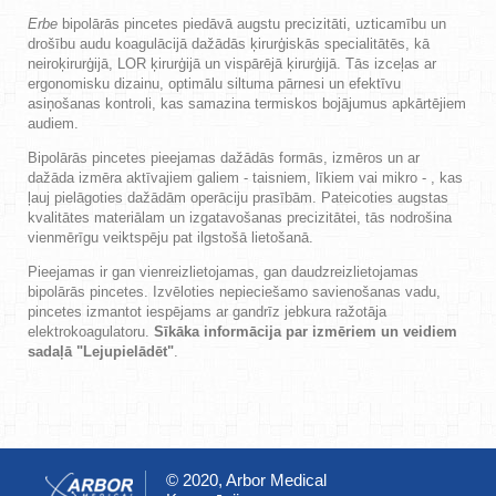
Erbe
bipolārās pincetes piedāvā augstu precizitāti, uzticamību un
drošību audu koagulācijā dažādās ķirurģiskās specialitātēs, kā
neiroķirurģijā, LOR ķirurģijā un vispārējā ķirurģijā. Tās izceļas ar
ergonomisku dizainu, optimālu siltuma pārnesi un efektīvu
asiņošanas kontroli, kas samazina termiskos bojājumus apkārtējiem
audiem.
Bipolārās pincetes pieejamas dažādās formās, izmēros un ar
dažāda izmēra aktīvajiem galiem - taisniem, līkiem vai mikro - , kas
ļauj pielāgoties dažādām operāciju prasībām. Pateicoties augstas
kvalitātes materiālam un izgatavošanas precizitātei, tās nodrošina
vienmērīgu veiktspēju pat ilgstošā lietošanā.
Pieejamas ir gan vienreizlietojamas, gan daudzreizlietojamas
bipolārās pincetes. Izvēloties nepieciešamo savienošanas vadu,
pincetes izmantot iespējams ar gandrīz jebkura ražotāja
elektrokoagulatoru.
Sīkāka informācija par izmēriem un veidiem
sadaļā "Lejupielādēt"
.
© 2020, Arbor Medical