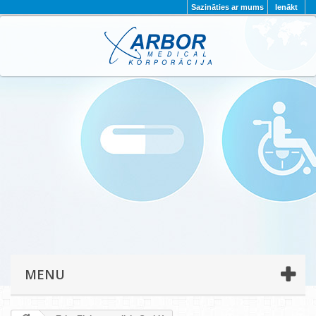
Sazināties ar mums
Ienākt
AKTUALITĀTES
PAR MUMS
PROJEKTI
KONTAKTI
REKVIZĪTI
PRIVĀTUMA POLITIKA
MENU