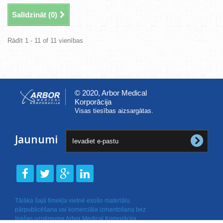
Salīdzināt (
0
)
Rādīt 1 - 11 of 11 vienības
© 2020, Arbor Medical
Korporācija
Visas tiesības aizsargātas.
Jaunumi
Tālāka šajā tīmekļa vietnē esošo materiālu
pārpublicēšana vai komerciāla izmantošana bez
īpašas uzņēmuma Arbor Medical Korporācija