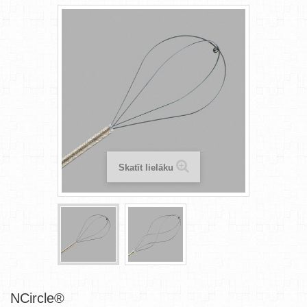
Skatīt lielāku
NCircle®