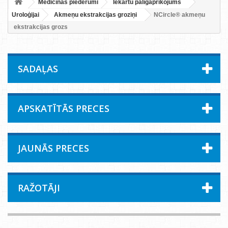
Medicīnas piederumi
Iekārtu palīgaprīkojums
Uroloģijai
Akmeņu ekstrakcijas groziņi
NCircle® akmeņu
ekstrakcijas grozs
SADAĻAS
APSKATĪTĀS PRECES
JAUNĀS PRECES
RAŽOTĀJI