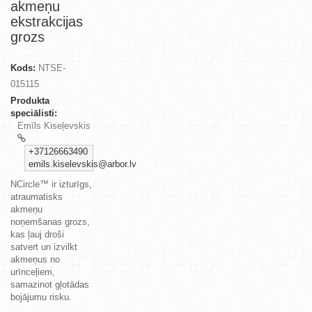
akmeņu
ekstrakcijas
grozs
Kods:
NTSE-
015115
Produkta
speciālisti:
Emīls Kiseļevskis
+37126663490
emils.kiselevskis@arbor.lv
NCircle™ ir izturīgs,
atraumatisks
akmeņu
noņemšanas grozs,
kas ļauj droši
satvert un izvilkt
akmeņus no
urīnceļiem,
samazinot gļotādas
bojājumu risku.