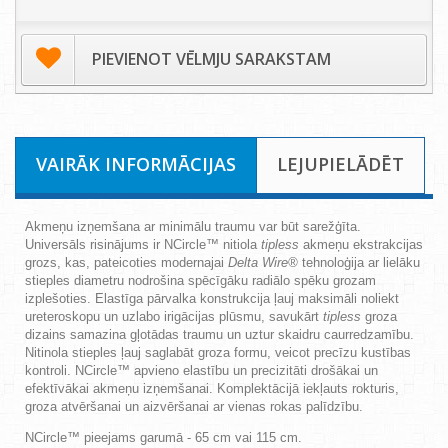
PIEVIENOT VĒLMJU SARAKSTAM
VAIRĀK INFORMĀCIJAS
LEJUPIELĀDĒT
Akmeņu izņemšana ar minimālu traumu var būt sarežģīta.
Universāls risinājums ir NCircle™ nitiola
tipless
akmeņu ekstrakcijas
grozs, kas, pateicoties modernajai
Delta Wire®
tehnoloģija ar lielāku
stieples diametru nodrošina spēcīgāku radiālo spēku grozam
izplešoties. Elastīga pārvalka konstrukcija ļauj maksimāli noliekt
ureteroskopu un uzlabo irigācijas plūsmu, savukārt
tipless
groza
dizains samazina gļotādas traumu un uztur skaidru caurredzamību.
Nitinola stieples ļauj saglabāt groza formu,
veicot
precīzu kustības
kontroli. NCircle™ apvieno elastību un precizitāti drošākai un
efektīvākai akmeņu izņemšanai. Komplektācijā iekļauts rokturis,
groza atvēršanai un aizvēršanai ar vienas rokas palīdzību.
NCircle™ pieejams garumā - 65 cm vai 115 cm.