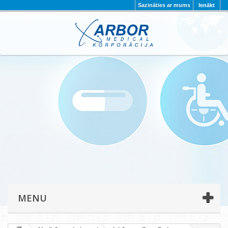
Sazināties ar mums
Ienākt
AKTUALITĀTES
PAR MUMS
PROJEKTI
KONTAKTI
REKVIZĪTI
PRIVĀTUMA POLITIKA
MENU