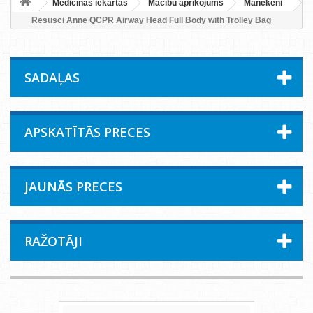
Medicīnas iekārtas
Mācību aprīkojums
Manekeni
Resusci Anne QCPR Airway Head Full Body with Trolley Bag
SADAĻAS
APSKATĪTĀS PRECES
JAUNĀS PRECES
RAŽOTĀJI