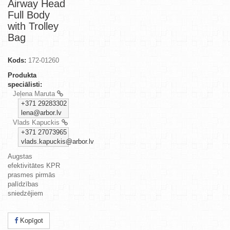
Airway Head
Full Body
with Trolley
Bag
Kods:
172-01260
Produkta
speciālisti:
Jeļena Maruta
+371 29283302
lena@arbor.lv
Vlads Kapuckis
+371 27073965
vlads.kapuckis@arbor.lv
Augstas
efektivitātes KPR
prasmes pirmās
palīdzības
sniedzējiem
Kopīgot