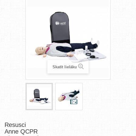
Skatīt lielāku
Resusci
Anne QCPR