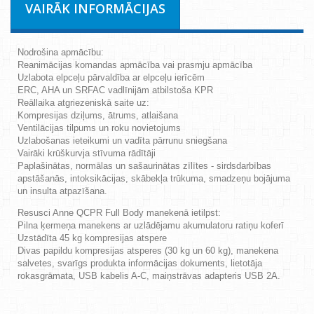
VAIRĀK INFORMĀCIJAS
Nodrošina apmācību:
Reanimācijas komandas apmācība vai prasmju apmācība
Uzlabota elpceļu pārvaldība ar elpceļu ierīcēm
ERC, AHA un SRFAC vadlīnijām atbilstoša KPR
Reāllaika atgriezeniskā saite uz:
Kompresijas dziļums, ātrums, atlaišana
Ventilācijas tilpums un roku novietojums
Uzlabošanas ieteikumi un vadīta pārrunu sniegšana
Vairāki krūškurvja stīvuma rādītāji
Paplašinātas, normālas un sašaurinātas zīlītes - sirdsdarbības
apstāšanās, intoksikācijas, skābekļa trūkuma, smadzeņu bojājuma
un insulta atpazīšana.
Resusci Anne QCPR Full Body manekenā ietilpst:
Pilna ķermeņa manekens ar uzlādējamu akumulatoru ratiņu koferī
Uzstādīta 45 kg kompresijas atspere
Divas papildu kompresijas atsperes (30 kg un 60 kg), manekena
salvetes, svarīgs produkta informācijas dokuments, lietotāja
rokasgrāmata, USB kabelis A-C, maiņstrāvas adapteris USB 2A.