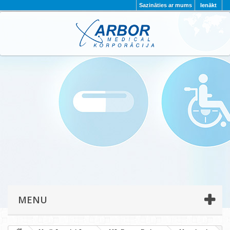
Sazināties ar mums
Ienākt
AKTUALITĀTES
PAR MUMS
PROJEKTI
KONTAKTI
REKVIZĪTI
PRIVĀTUMA POLITIKA
MENU