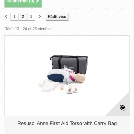
Salīdzināt (
0
)
1
2
3
Rādīt visu
Rādīt 13 - 24 of 26 vienības
Resusci Anne First Aid Torso with Carry Bag