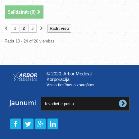
Salīdzināt (
0
)
1
2
3
Rādīt visu
Rādīt 13 - 24 of 26 vienības
© 2020, Arbor Medical
Korporācija
Visas tiesības aizsargātas.
Jaunumi