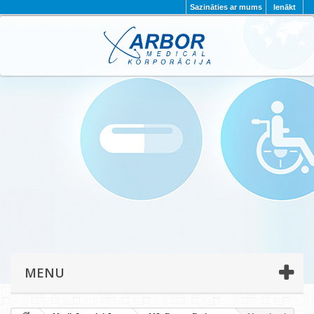
Sazināties ar mums
Ienākt
AKTUALITĀTES
PAR MUMS
PROJEKTI
KONTAKTI
REKVIZĪTI
PRIVĀTUMA POLITIKA
MENU