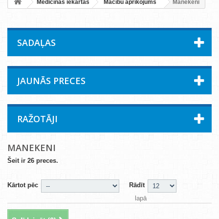
Medicīnas iekārtas
Mācību aprīkojums
Manekeni
SADAĻAS
JAUNĀS PRECES
RAŽOTĀJI
MANEKENI
Šeit ir 26 preces.
Kārtot pēc
Rādīt
lapā