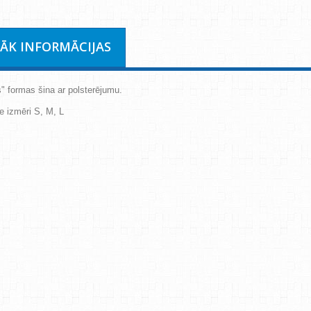
RĀK INFORMĀCIJAS
s" formas šina ar polsterējumu.
e izmēri S, M, L