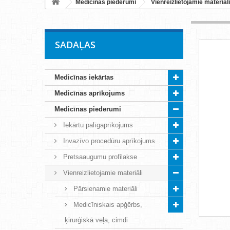
Medicīnas piederumi
Vienreizlietojamie materiāli
SADAĻAS
Medicīnas iekārtas
Medicīnas aprīkojums
Medicīnas piederumi
Iekārtu palīgaprīkojums
Invazīvo procedūru aprīkojums
Pretsaaugumu profilakse
Vienreizlietojamie materiāli
Pārsienamie materiāli
Medicīniskais apģērbs,
ķirurģiskā veļa, cimdi