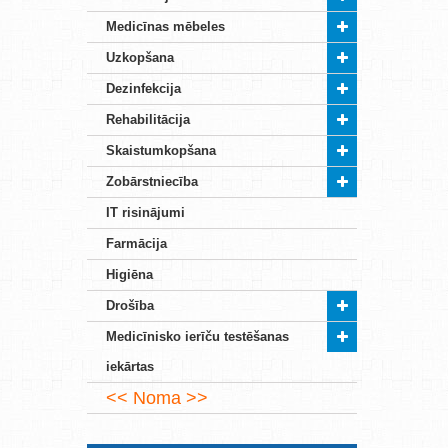
Medicīnas mēbeles
Uzkopšana
Dezinfekcija
Rehabilitācija
Skaistumkopšana
Zobārstniecība
IT risinājumi
Farmācija
Higiēna
Drošība
Medicīnisko ierīču testēšanas
iekārtas
Noma