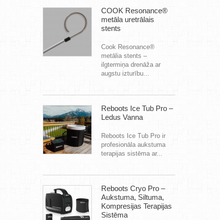
COOK Resonance®
metāla uretrālais
stents
Cook Resonance®
metālia stents –
ilgtermiņa drenāža ar
augstu izturību...
Reboots Ice Tub Pro –
Ledus Vanna
Reboots Ice Tub Pro ir
profesionāla aukstuma
terapijas sistēma ar...
Reboots Cryo Pro –
Aukstuma, Siltuma,
Kompresijas Terapijas
Sistēma