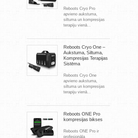
Reboots Cryo Pro
apvieno aukstuma,
siltuma un kompresijas
terapiju vienā...
Reboots Cryo One –
Aukstuma, Siltuma,
Kompresijas Terapijas
Sistēma
Reboots Cryo One
apvieno aukstuma,
siltuma un kompresijas
terapiju vienā...
Reboots ONE Pro
kompresijas bikses
Reboots ONE Pro ir
profesionāla