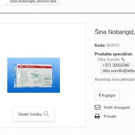
Šina Nobarigid, atvērta tipa
Šina Nobarigid,
Kods:
943470
Produkta speciālisti:
Olita Survillo
+371 20016346
olita.survillo@arbor
Alumīnija šina pirksta
Kopīgot
Sūtīt draugam
Skatīt lielāku
Printēt