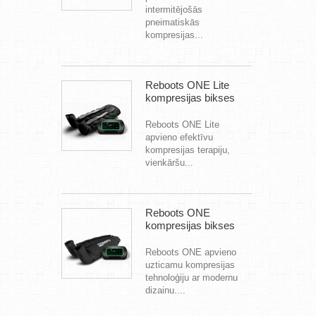
intermitējošās
pneimatiskās
kompresijas...
Reboots ONE Lite
kompresijas bikses
Reboots ONE Lite
apvieno efektīvu
kompresijas terapiju,
vienkāršu...
Reboots ONE
kompresijas bikses
Reboots ONE apvieno
uzticamu kompresijas
tehnoloģiju ar modernu
dizainu....