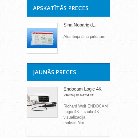
APSKATĪTĀS PRECES
Šina Nobarigid,...
Alumīnija šina pirkstam.
JAUNĀS PRECES
Endocam Logic 4K
videoprocesors
Richard Wolf ENDOCAM
Logic 4K – izcila 4K
vizualizācija
maksimālai...