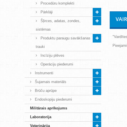
Procedūru komplekti
Pārklāji
VAI
Šļirces, adatas, zondes,
sistēmas
"Vardīte
Produktu paraugu savākšanas
Pieejami
trauki
Incīziju plēves
Operāciju piederumi
Instrumenti
Šujamais materiāls
Brūču aprūpe
Endoskopiju piederumi
Militārais aprīkojums
Laboratorija
Veterinārija