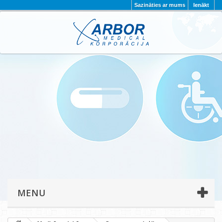
Sazināties ar mums
Ienākt
AKTUALITĀTES
PAR MUMS
PROJEKTI
KONTAKTI
REKVIZĪTI
PRIVĀTUMA POLITIKA
MENU