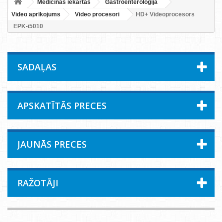
Medicīnas iekārtas
Gastroenteroloģija
Video aprīkojums
Video procesori
HD+ Videoprocesors
EPK-i5010
SADAĻAS
APSKATĪTĀS PRECES
JAUNĀS PRECES
RAŽOTĀJI