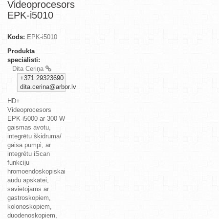
Videoprocesors
EPK-i5010
Kods:
EPK-i5010
Produkta
speciālisti:
Dita Ceriņa
+371 29323690
dita.cerina@arbor.lv
HD+
Videoprocesors
EPK-i5000 ar 300 W
gaismas avotu,
integrētu šķidruma/
gaisa pumpi, ar
integrētu iScan
funkciju -
hromoendoskopiskai
audu apskatei,
savietojams ar
gastroskopiem,
kolonoskopiem,
duodenoskopiem,