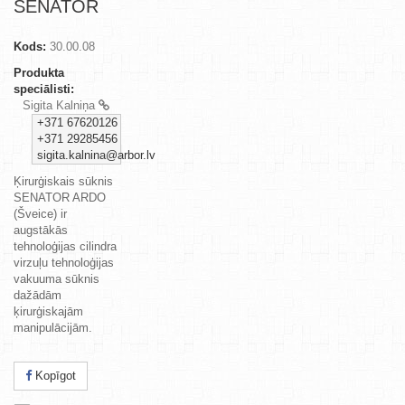
SENATOR
Kods:
30.00.08
Produkta
speciālisti:
Sigita Kalniņa
+371 67620126
+371 29285456
sigita.kalnina@arbor.lv
Ķirurģiskais sūknis
SENATOR ARDO
(Šveice) ir
augstākās
tehnoloģijas cilindra
virzuļu tehnoloģijas
vakuuma sūknis
dažādām
ķirurģiskajām
manipulācijām.
Kopīgot