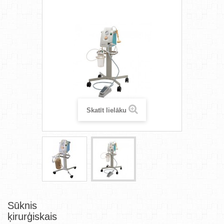
Skatīt lielāku
Sūknis
ķirurģiskais