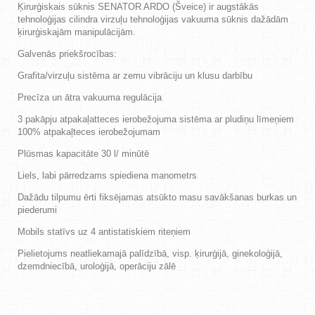
Ķirurģiskais sūknis SENATOR ARDO (Šveice) ir augstākās
tehnoloģijas cilindra virzuļu tehnoloģijas vakuuma sūknis dažādām
ķirurģiskajām manipulācijām.
Galvenās priekšrocības:
Grafita/virzuļu sistēma ar zemu vibrāciju un klusu darbību
Precīza un ātra vakuuma regulācija
3 pakāpju atpakaļatteces ierobežojuma sistēma ar pludiņu līmeņiem
100% atpakaļteces ierobežojumam
Plūsmas kapacitāte 30 l/ minūtē
Liels, labi pārredzams spiediena manometrs
Dažādu tilpumu ērti fiksējamas atsūkto masu savākšanas burkas un
piederumi
Mobils statīvs uz 4 antistatiskiem riteņiem
Pielietojums neatliekamajā palīdzībā, visp. ķirurģijā, ginekoloģijā,
dzemdniecībā, uroloģijā, operāciju zālē