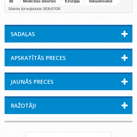
Medicīnas iekārtas
Ķirurģija
Vakuumsūkņi
Sūknis ķirurģiskais SENATOR
SADAĻAS
APSKATĪTĀS PRECES
JAUNĀS PRECES
RAŽOTĀJI