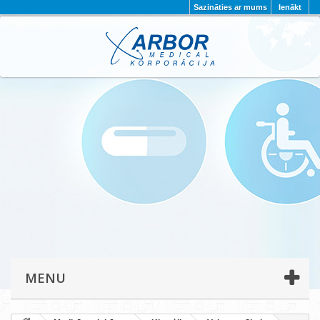
Sazināties ar mums
Ienākt
AKTUALITĀTES
PAR MUMS
PROJEKTI
KONTAKTI
REKVIZĪTI
PRIVĀTUMA POLITIKA
MENU