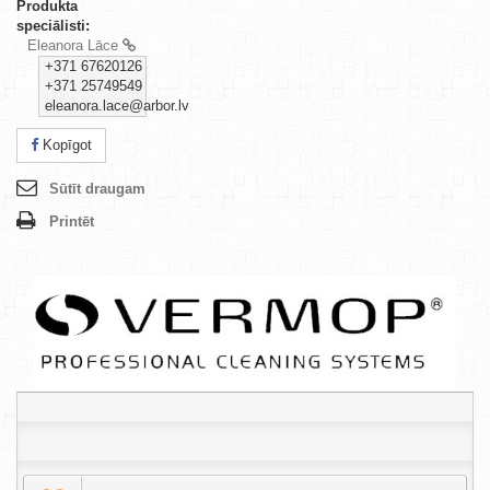
Produkta
speciālisti:
Eleanora Lāce
+371 67620126
+371 25749549
eleanora.lace@arbor.lv
Kopīgot
Sūtīt draugam
Printēt