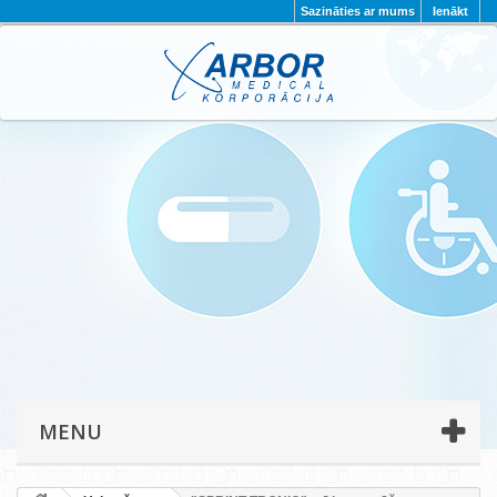
Sazināties ar mums
Ienākt
AKTUALITĀTES
PAR MUMS
PROJEKTI
KONTAKTI
REKVIZĪTI
PRIVĀTUMA POLITIKA
MENU