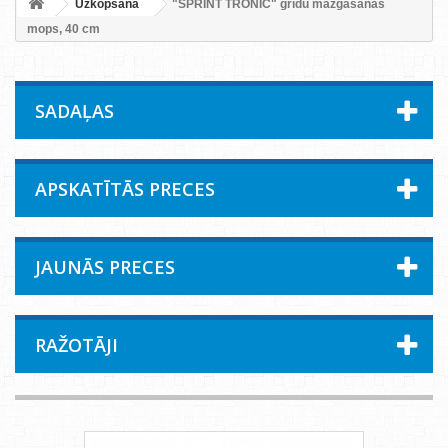
Uzkopšana
"SPRINT TRONIC" grīdu mazgāšanas
mops, 40 cm
SADAĻAS
APSKATĪTĀS PRECES
JAUNĀS PRECES
RAŽOTĀJI