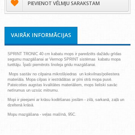
PIEVIENOT VĒLMJU SARAKSTAM
VAIRĀK INFORMĀCIJAS
SPRINT TRONIC 40 cm kabatu mops ir paredzēts dažādu grīdas
segumu mazgāšanai ar Vermop SPRINT sistēmas kabatu mopa
turētāju. Īpaši piemērots linoleja gridu mazgāšanai.
Mops sastāv no cilpaina mikrošķiedras un kokvilnas/poliestera
materiāla. Mopa cilpas ir iestrādātas ar pīni otrā mopa pusē.
Pateicoties augstas kvalitātes materiāliem, mops lieliski savāc
netīrumus un uzsūc mitrumu.
Mopi ir pieejami ar krāsu kodēšanas joslām - zilā, sarkanā, zaļā un
dzeltenā krāsā.
Mopu mazgāšana - veļas mašīnā, 95C.