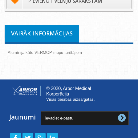
PIEVIENOT VĒLMJU SARAKSTAM
VAIRĀK INFORMĀCIJAS
Alumīnija kāts VERMOP mopu turētājiem
© 2020, Arbor Medical
Korporācija
Visas tiesības aizsargātas.
Jaunumi