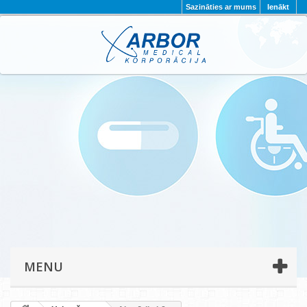
Sazināties ar mums
Ienākt
AKTUALITĀTES
PAR MUMS
PROJEKTI
KONTAKTI
REKVIZĪTI
PRIVĀTUMA POLITIKA
MENU