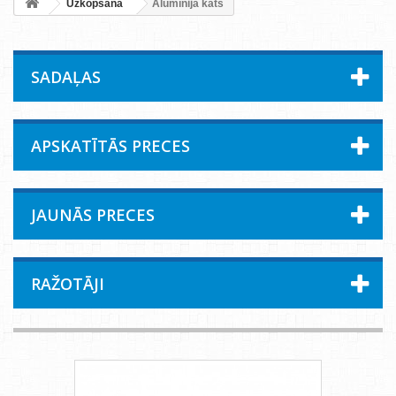
Uzkopšana
Alumīnija kāts
SADAĻAS
APSKATĪTĀS PRECES
JAUNĀS PRECES
RAŽOTĀJI