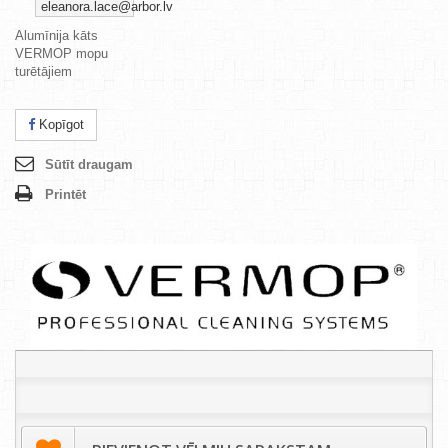
eleanora.lace@arbor.lv
Alumīnija kāts
VERMOP mopu
turētājiem
Kopīgot
Sūtīt draugam
Printēt