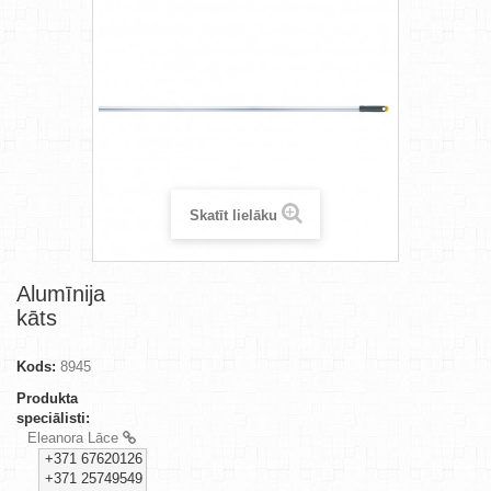
Skatīt lielāku
Alumīnija
kāts
Kods:
8945
Produkta
speciālisti:
Eleanora Lāce
+371 67620126
+371 25749549