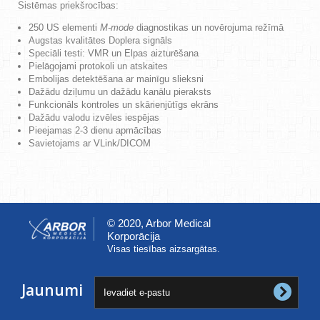
Sistēmas priekšrocības:
250 US elementi
M-mode
diagnostikas un novērojuma režīmā
Augstas kvalitātes Doplera signāls
Speciāli testi: VMR un Elpas aizturēšana
Pielāgojami protokoli un atskaites
Embolijas detektēšana ar mainīgu slieksni
Dažādu dziļumu un dažādu kanālu pieraksts
Funkcionāls kontroles un skārienjūtīgs ekrāns
Dažādu valodu izvēles iespējas
Pieejamas 2-3 dienu apmācības
Savietojams ar VLink/DICOM
© 2020, Arbor Medical
Korporācija
Visas tiesības aizsargātas.
Jaunumi