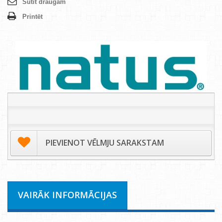
Sūtīt draugam
Printēt
PIEVIENOT VĒLMJU SARAKSTAM
VAIRĀK INFORMĀCIJAS