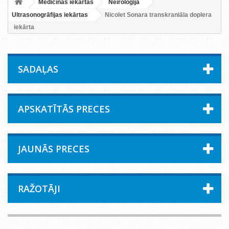
Medicīnas iekārtas
Neiroloģija
Ultrasonogrāfijas iekārtas
Nicolet Sonara transkraniāla doplera
iekārta
SADAĻAS
APSKATĪTĀS PRECES
JAUNĀS PRECES
RAŽOTĀJI