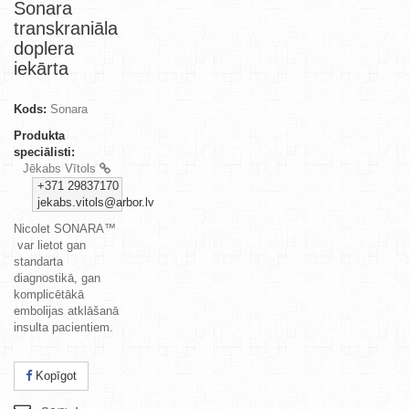
Sonara
transkraniāla
doplera
iekārta
Kods:
Sonara
Produkta
speciālisti:
Jēkabs Vītols
+371 29837170
jekabs.vitols@arbor.lv
Nicolet SONARA™
var lietot gan
standarta
diagnostikā, gan
komplicētākā
embolijas atklāšanā
insulta pacientiem.
Kopīgot