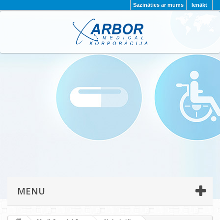
Sazināties ar mums
Ienākt
AKTUALITĀTES
PAR MUMS
PROJEKTI
KONTAKTI
REKVIZĪTI
PRIVĀTUMA POLITIKA
MENU