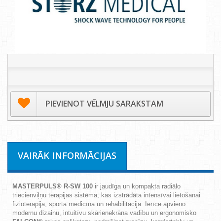
PIEVIENOT VĒLMJU SARAKSTAM
VAIRĀK INFORMĀCIJAS
MASTERPULS® R-SW 100
ir jaudīga un kompakta radiālo
triecienviļņu terapijas sistēma, kas izstrādāta intensīvai lietošanai
fizioterapijā, sporta medicīnā un rehabilitācijā. Ierīce apvieno
modernu dizainu, intuitīvu skārienekrāna vadību un ergonomisko