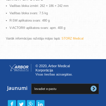
Vadības bloka izmēri: 262 × 186 × 242 mm
Vadības bloka svars: 7.5 kg
R-SW aplikatora svars: 480 g
V-ACTOR® aplikatora svars: apm. 400 g
Vairāk informācijas ražotāja mājas lapā:
STORZ Medical
© 2020, Arbor Medical
Korporācija
Visas tiesības aizsargātas.
Jaunumi