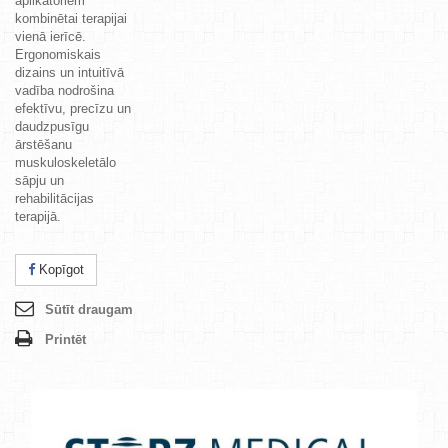
aplikatoriem
kombinētai terapijai
vienā ierīcē.
Ergonomiskais
dizains un intuitīvā
vadība nodrošina
efektīvu, precīzu un
daudzpusīgu
ārstēšanu
muskuloskeletālo
sāpju un
rehabilitācijas
terapijā.
Kopīgot
Sūtīt draugam
Printēt