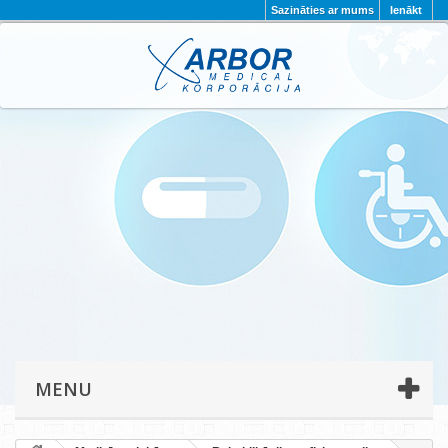
Sazināties ar mums
Ienākt
AKTUALITĀTES
PAR MUMS
PROJEKTI
KONTAKTI
REKVIZĪTI
PRIVĀTUMA POLITIKA
MENU