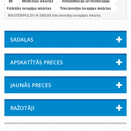
Medicīnas iekārtas
Rehabilitācija un fizioterapija
Fizikālās terapijas iekārtas
Triecienviļņu terapijas iekārtas
MASTERPULS® R-SW100 triecienviļņu terapijas iekārta
SADAĻAS
APSKATĪTĀS PRECES
JAUNĀS PRECES
RAŽOTĀJI