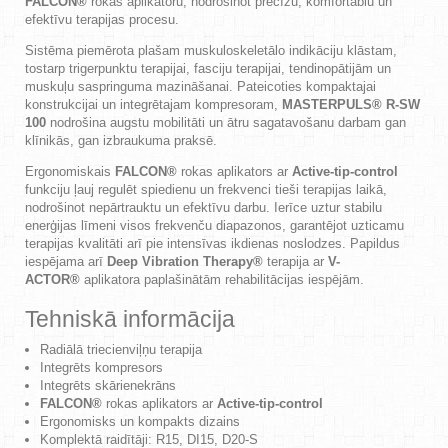
FALCON®
rokas aplikatoru, nodrošinot precīzu, komfortablu un
efektīvu terapijas procesu.
Sistēma piemērota plašam muskuloskeletālo indikāciju klāstam,
tostarp trigerpunktu terapijai, fasciju terapijai, tendinopātijām un
muskuļu saspringuma mazināšanai. Pateicoties kompaktajai
konstrukcijai un integrētajam kompresoram,
MASTERPULS® R-SW
100
nodrošina augstu mobilitāti un ātru sagatavošanu darbam gan
klīnikās, gan izbraukuma praksē.
Ergonomiskais
FALCON®
rokas aplikators ar
Active-tip-control
funkciju ļauj regulēt spiedienu un frekvenci tieši terapijas laikā,
nodrošinot nepārtrauktu un efektīvu darbu. Ierīce uztur stabilu
enerģijas līmeni visos frekvenču diapazonos, garantējot uzticamu
terapijas kvalitāti arī pie intensīvas ikdienas noslodzes. Papildus
iespējama arī
Deep Vibration Therapy®
terapija ar
V-
ACTOR®
aplikatora paplašinātām rehabilitācijas iespējām.
Tehniskā informācija
Radiālā triecienviļņu terapija
Integrēts kompresors
Integrēts skārienekrāns
FALCON®
rokas aplikators ar
Active-tip-control
Ergonomisks un kompakts dizains
Komplektā raidītāji: R15, DI15, D20-S