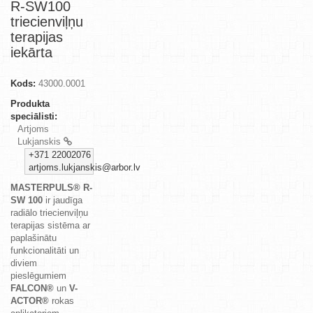
R-SW100
triecienviļņu
terapijas
iekārta
Kods:
43000.0001
Produkta
speciālisti:
Artjoms
Lukjanskis
+371 22002076
artjoms.lukjanskis@arbor.lv
MASTERPULS® R-
SW 100
ir jaudīga
radiālo triecienviļņu
terapijas sistēma ar
paplašinātu
funkcionalitāti un
diviem
pieslēgumiem
FALCON®
un
V-
ACTOR®
rokas