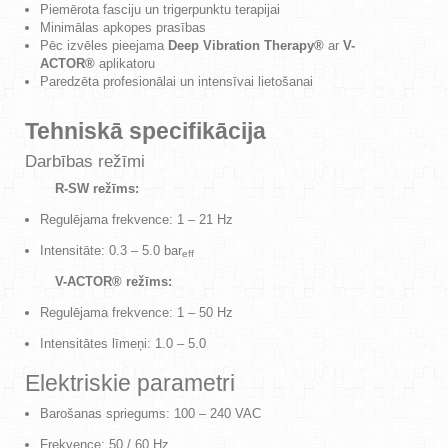
Piemērota fasciju un trigerpunktu terapijai
Minimālas apkopes prasības
Pēc izvēles pieejama
Deep Vibration Therapy®
ar
V-
ACTOR®
aplikatoru
Paredzēta profesionālai un intensīvai lietošanai
Tehniskā specifikācija
Darbības režīmi
R-SW režīms:
Regulējama frekvence: 1 – 21 Hz
Intensitāte: 0.3 – 5.0 bar
eff
V-ACTOR® režīms:
Regulējama frekvence: 1 – 50 Hz
Intensitātes līmeņi: 1.0 – 5.0
Elektriskie parametri
Barošanas spriegums: 100 – 240 VAC
Frekvence: 50 / 60 Hz