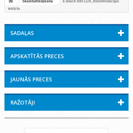
Skaistumkopšana
E-Black BIO LUX, Biostimulācijas
iekārta
SADAĻAS
APSKATĪTĀS PRECES
JAUNĀS PRECES
RAŽOTĀJI