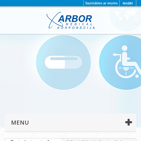
Sazināties ar mums
Ienākt
AKTUALITĀTES
PAR MUMS
PROJEKTI
KONTAKTI
REKVIZĪTI
PRIVĀTUMA POLITIKA
MENU