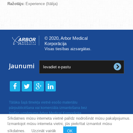
Ražotājs:
Experience (Itālija)
© 2020, Arbor Medical
Korporācija
Visas tiesības aizsargātas.
Jaunumi
Tālāka šajā tīmekļa vietnē esošo materiālu
pārpublicēšana vai komerciāla izmantošana bez
īpašas uzņēmuma Arbor Medical Korporācija
Sīkdatnes mūsu interneta vietnē palīdz nodrošināt mūsu pakalpojumus.
rakstiskas atļaujas nav atļauta.
Izmantojot mūsu interneta vietni, jūs piekrītat izmantot mūsu
sīkdatnes.
Uzzināt vairāk
OK