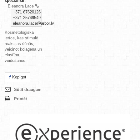
speciālisti:
Eleanora Lāce
+371 67620126
+371 25749549
eleanora.lace@arbor.lv
Kosmetoloģiska
ierīce, kas stimulē
reakcijas šūnās,
veicinot kolagēna un
elastīna
veidošanos.
Kopīgot
Sūtīt draugam
Printēt