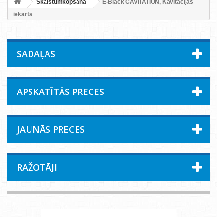
Skaistumkopšana
E-Black CAVITATION, Kavitācijas
iekārta
SADAĻAS
APSKATĪTĀS PRECES
JAUNĀS PRECES
RAŽOTĀJI