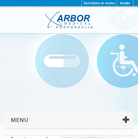
Sazināties ar mums
Ienākt
AKTUALITĀTES
PAR MUMS
PROJEKTI
KONTAKTI
REKVIZĪTI
PRIVĀTUMA POLITIKA
MENU