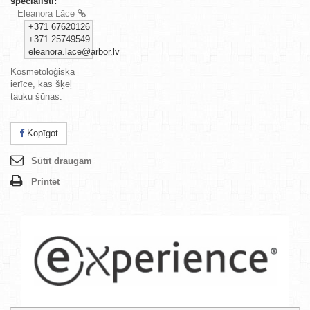
speciālisti:
Eleanora Lāce
+371 67620126
+371 25749549
eleanora.lace@arbor.lv
Kosmetoloģiska
ierīce, kas šķeļ
tauku šūnas.
Kopīgot
Sūtīt draugam
Printēt