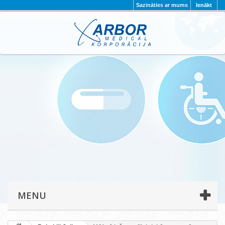
Sazināties ar mums
Ienākt
AKTUALITĀTES
PAR MUMS
PROJEKTI
KONTAKTI
REKVIZĪTI
PRIVĀTUMA POLITIKA
MENU