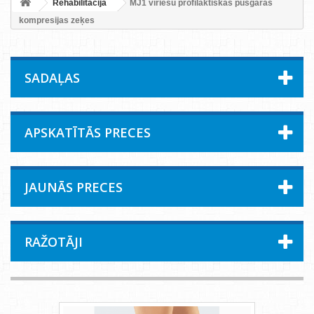
Rehabilitācija
MJ1 vīriešu profilaktiskās pusgarās
kompresijas zeķes
SADAĻAS
APSKATĪTĀS PRECES
JAUNĀS PRECES
RAŽOTĀJI