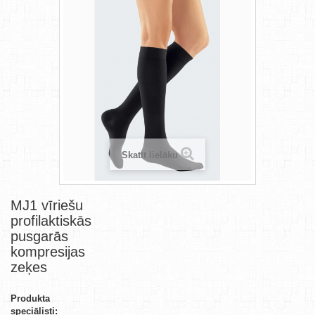
Skatīt lielāku
MJ1 vīriešu
profilaktiskās
pusgarās
kompresijas
zeķes
Produkta
speciālisti: