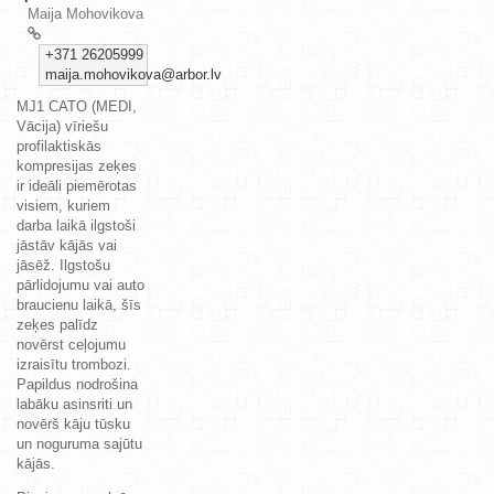
Maija Mohovikova
+371 26205999
maija.mohovikova@arbor.lv
MJ1 CATO (MEDI,
Vācija) vīriešu
profilaktiskās
kompresijas zeķes
ir ideāli piemērotas
visiem, kuriem
darba laikā ilgstoši
jāstāv kājās vai
jāsēž. Ilgstošu
pārlidojumu vai auto
braucienu laikā, šīs
zeķes palīdz
novērst ceļojumu
izraisītu trombozi.
Papildus nodrošina
labāku asinsriti un
novērš kāju tūsku
un noguruma sajūtu
kājās.