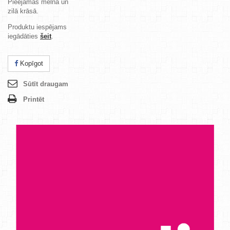
Pieejamas melnā un
zilā krāsā.
Produktu iespējams
iegādāties
šeit
.
Kopīgot
Sūtīt draugam
Printēt