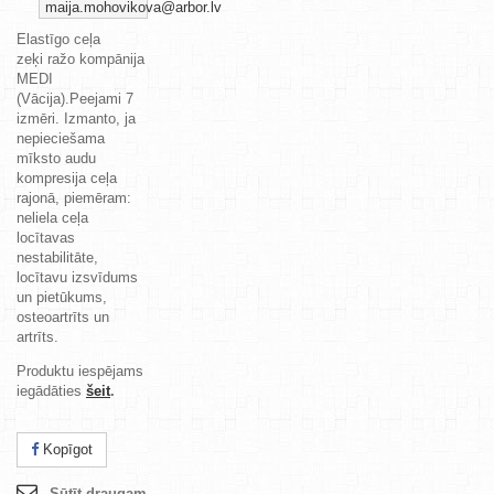
maija.mohovikova@arbor.lv
Elastīgo ceļa
zeķi
ražo
kompānija
MEDI
(Vācija).Peejami 7
izmēri. Izmanto, ja
nepieciešama
mīksto audu
kompresija ceļa
rajonā, piemēram:
neliela ceļa
locītavas
nestabilitāte,
locītavu izsvīdums
un pietūkums,
osteoartrīts un
artrīts.
Produktu iespējams
iegādāties
šeit
.
Kopīgot
Sūtīt draugam