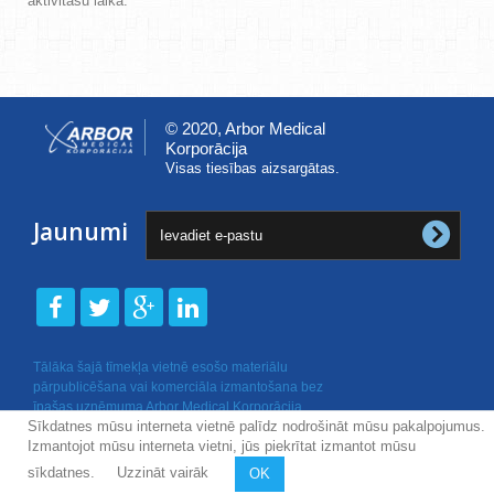
aktivitāšu laikā.
© 2020, Arbor Medical
Korporācija
Visas tiesības aizsargātas.
Jaunumi
Tālāka šajā tīmekļa vietnē esošo materiālu
pārpublicēšana vai komerciāla izmantošana bez
īpašas uzņēmuma Arbor Medical Korporācija
Sīkdatnes mūsu interneta vietnē palīdz nodrošināt mūsu pakalpojumus.
rakstiskas atļaujas nav atļauta.
Izmantojot mūsu interneta vietni, jūs piekrītat izmantot mūsu
sīkdatnes.
Uzzināt vairāk
OK