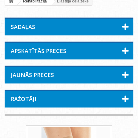
Rehabilitācija
Elastīgā ceļa zeķe
SADAĻAS
APSKATĪTĀS PRECES
JAUNĀS PRECES
RAŽOTĀJI