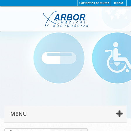
Sazināties ar mums
Ienākt
AKTUALITĀTES
PAR MUMS
PROJEKTI
KONTAKTI
REKVIZĪTI
PRIVĀTUMA POLITIKA
MENU