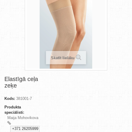
Skatīt lielāku
Elastīgā ceļa
zeķe
Kods:
381001-7
Produkta
speciālisti:
Maija Mohovikova
+371 26205999