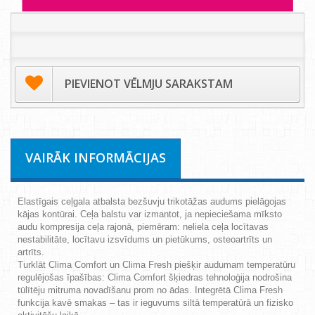
PIEVIENOT VĒLMJU SARAKSTAM
VAIRĀK INFORMĀCIJAS
Elastīgais ceļgala atbalsta bezšuvju trikotāžas audums pielāgojas
kājas kontūrai. Ceļa balstu var izmantot, ja nepieciešama mīksto
audu kompresija ceļa rajonā, piemēram: neliela ceļa locītavas
nestabilitāte, locītavu izsvīdums un pietūkums, osteoartrīts un
artrīts.
Turklāt Clima Comfort un Clima Fresh piešķir audumam temperatūru
regulējošas īpašības: Clima Comfort šķiedras tehnoloģija nodrošina
tūlītēju mitruma novadīšanu prom no ādas. Integrētā Clima Fresh
funkcija kavē smakas – tas ir ieguvums siltā temperatūrā un fizisko