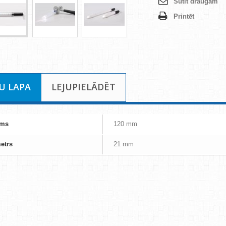
Sūtīt draugam
Printēt
U LAPA
LEJUPIELĀDĒT
ums
120 mm
etrs
21 mm