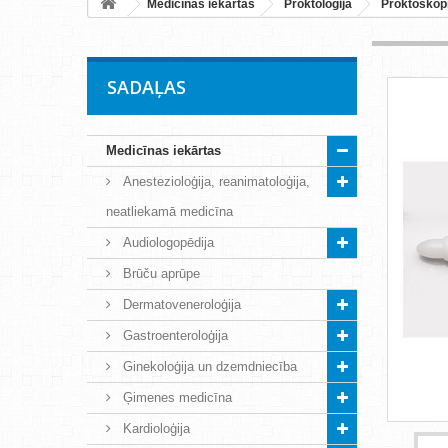
Medicīnas iekārtas
Proktoloģija
Proktoskop
SADAĻAS
Medicīnas iekārtas
Anestezioloģija, reanimatoloģija,
neatliekamā medicīna
Audiologopēdija
Brūču aprūpe
Dermatoveneroloģija
Gastroenteroloģija
Ginekoloģija un dzemdniecība
Ģimenes medicīna
Kardioloģija