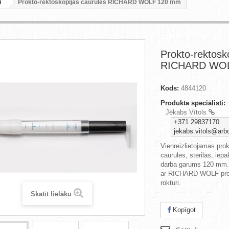
i
Prokto-rektoskopijas caurules RICHARD WOLF 120 mm
Prokto-rektosk
RICHARD WO
Kods:
4844120
Produkta speciālisti:
Jēkabs Vītols
+371 29837170
jekabs.vitols@arbo
Vienreizlietojamas prok
caurules, sterilas, iepa
darba garums 120 mm.
ar RICHARD WOLF prok
rokturi.
Skatīt lielāku
Kopīgot