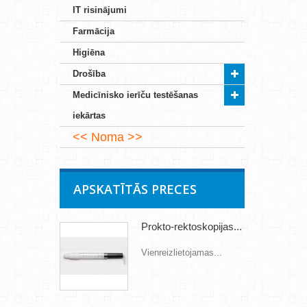
IT risinājumi
Farmācija
Higiēna
Drošība
Medicīnisko ierīču testēšanas
iekārtas
Noma
APSKATĪTĀS PRECES
Prokto-rektoskopijas...
Vienreizlietojamas...