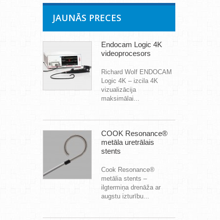
JAUNĀS PRECES
Endocam Logic 4K
videoprocesors
Richard Wolf ENDOCAM
Logic 4K – izcila 4K
vizualizācija
maksimālai...
COOK Resonance®
metāla uretrālais
stents
Cook Resonance®
metālia stents –
ilgtermiņa drenāža ar
augstu izturību...