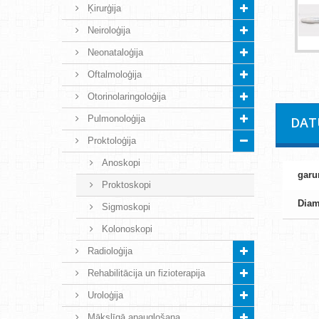
Ķirurģija
Neiroloģija
Neonataloģija
Oftalmoloģija
Otorinolaringoloģija
Pulmonoloģija
DAT
Proktoloģija
Anoskopi
gar
Proktoskopi
Diam
Sigmoskopi
Kolonoskopi
Radioloģija
Rehabilitācija un fizioterapija
Uroloģija
Mākslīgā apaugļošana