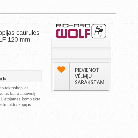
opijas caurules
LF 120 mm
PIEVIENOT
VĒLMJU
r.lv
SARAKSTAM
to-rektoskopijas
kotas katra atsevišķi,
 Lietojamas komplektā
to-rektoskopijas