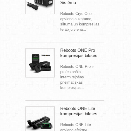
Sistēma
Reboots Cryo One
apvieno aukstuma,
siltuma un kompresijas
terapiju vienā...
Reboots ONE Pro
kompresijas bikses
Reboots ONE Pro ir
profesionāla
intermitējošās
pneimatiskās
kompresijas...
Reboots ONE Lite
kompresijas bikses
Reboots ONE Lite
apvieno efektīvu