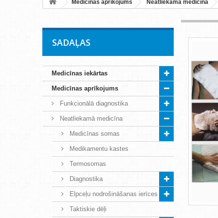
Medicīnas aprīkojums
Neatliekamā medicīna
SADAĻAS
Medicīnas iekārtas
Medicīnas aprīkojums
Funkcionālā diagnostika
Neatliekamā medicīna
Medicīnas somas
Medikamentu kastes
Termosomas
Diagnostika
Elpceļu nodrošināšanas ierīces
Taktiskie dēļi