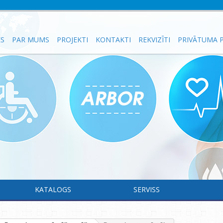
ES
PAR MUMS
PROJEKTI
KONTAKTI
REKVIZĪTI
PRIVĀTUMA P
KATALOGS
SERVISS