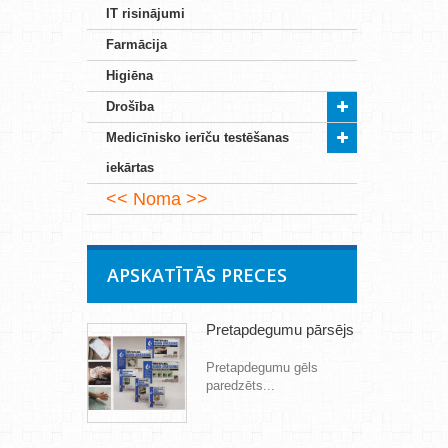
IT risinājumi
Farmācija
Higiēna
Drošība
Medicīnisko ierīču testēšanas
iekārtas
Noma
APSKATĪTĀS PRECES
Pretapdegumu pārsējs
Pretapdegumu gēls
paredzēts...