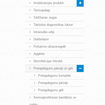
Imobilizācijas produkti
Termopalagi
Sildīšanas segas
Taktiskie diagnostikas lukturi
Intraosālie urbji
Defibrilatori
Portatīvie ultrasonogrāfi
Apģērbs
Dezinfekcijas līdzekļi
Pretapdegumu pārsēji un gēli
Pretapdegumu kompleki
Pretapdegumu pārsēji
Pretapdegumu gēli
Asinsapturēšanas bandāžas un
saites