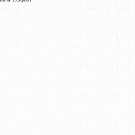
sejai un apdegušas