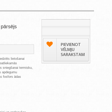
pārsējs
PIEVIENOT
VĒLMJU
SARAKSTAM
edzēts lietošanai
neatliekamās
s sniegšanai termisku,
as apdegumu
as fosfors ādas