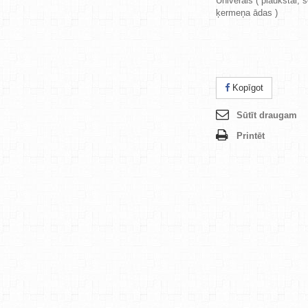
Univerāls ( plaukstai, 
ķermeņa ādas )
Kopīgot
Sūtīt draugam
Printēt