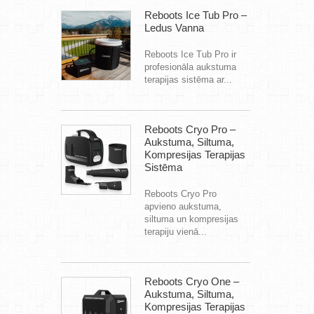
Reboots Ice Tub Pro –
Ledus Vanna
Reboots Ice Tub Pro ir
profesionāla aukstuma
terapijas sistēma ar...
Reboots Cryo Pro –
Aukstuma, Siltuma,
Kompresijas Terapijas
Sistēma
Reboots Cryo Pro
apvieno aukstuma,
siltuma un kompresijas
terapiju vienā...
Reboots Cryo One –
Aukstuma, Siltuma,
Kompresijas Terapijas