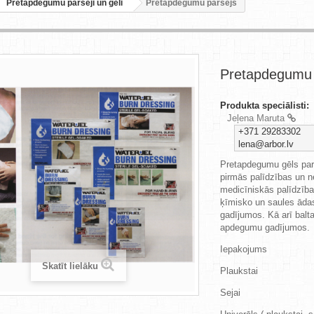
Pretapdegumu pārsēji un gēli
Pretapdegumu pārsējs
Pretapdegumu 
Produkta speciālisti:
Jeļena Maruta
+371 29283302
lena@arbor.lv
Pretapdegumu gēls par
pirmās palīdzības un 
medicīniskās palīdzība
ķīmisko un saules ād
gadījumos. Kā arī balt
apdegumu gadījumos.
Iepakojums
Skatīt lielāku
Plaukstai
Sejai