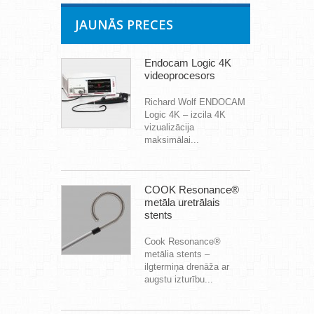
JAUNĀS PRECES
Endocam Logic 4K
videoprocesors
Richard Wolf ENDOCAM
Logic 4K – izcila 4K
vizualizācija
maksimālai...
COOK Resonance®
metāla uretrālais
stents
Cook Resonance®
metālia stents –
ilgtermiņa drenāža ar
augstu izturību...