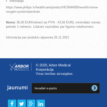
mitrinātājs
https://www.philips.lv/healthcare/product/HC0044000/everflo-home-
oxygen-system/parskats
Noma:
36,00 EUR/mēnesī (ar PVN - 43,56 EUR), minimālais nomas
periods 1 mēnesis. Lūdzam sazināties par līguma noteikumiem.
Informācija par produktu atjaunota 26.11.2021
© 2020, Arbor Medical
Korporācija
Visas tiesības aizsargātas.
Jaunumi