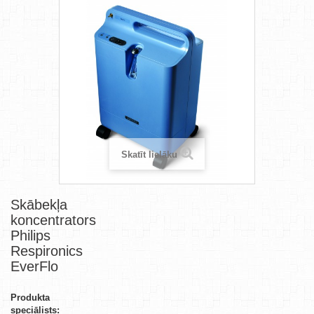
Skatīt lielāku
Skābekļa
koncentrators
Philips
Respironics
EverFlo
Produkta
speciālists: