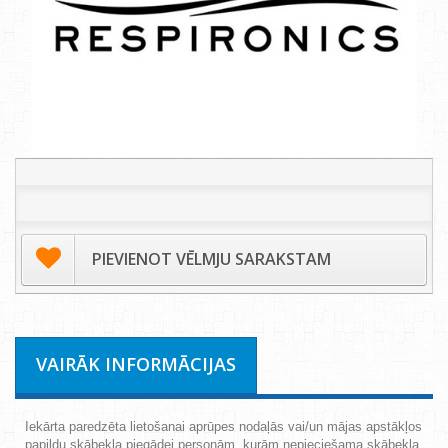
PIEVIENOT VĒLMJU SARAKSTAM
VAIRĀK INFORMĀCIJAS
Iekārta paredzēta lietošanai aprūpes nodaļās vai/un mājas apstākļos
papildu skābekļa piegādei personām, kurām nepieciešama skābekļa