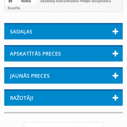
Noma
Skābekļa koncentrators Philips Respironics
EverFlo
SADAĻAS
APSKATĪTĀS PRECES
JAUNĀS PRECES
RAŽOTĀJI