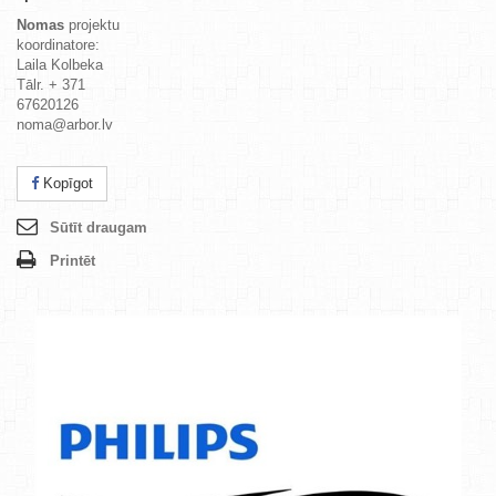
Nomas
projektu
koordinatore:
Laila Kolbeka
Tālr. + 371
67620126
noma@arbor.lv
Kopīgot
Sūtīt draugam
Printēt