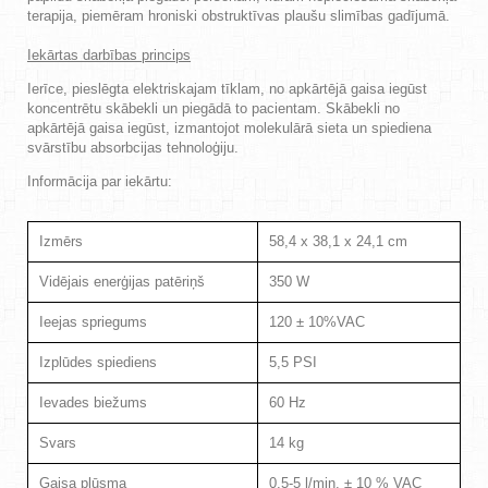
terapija, piemēram hroniski obstruktīvas plaušu slimības gadījumā.
Iekārtas darbības princips
Ierīce, pieslēgta elektriskajam tīklam, no apkārtējā gaisa iegūst
koncentrētu skābekli un piegādā to pacientam. Skābekli no
apkārtējā gaisa iegūst, izmantojot molekulārā sieta un spiediena
svārstību absorbcijas tehnoloģiju.
Informācija par iekārtu:
Izmērs
58,4 x 38,1 x 24,1 cm
Vidējais enerģijas patēriņš
350 W
Ieejas spriegums
120 ± 10%VAC
Izplūdes spiediens
5,5 PSI
Ievades biežums
60 Hz
Svars
14 kg
Gaisa plūsma
0,5-5 l/min. ± 10 % VAC