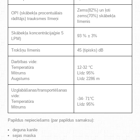
Zems(82%) un ļoti
OPI (skābekļa procentuālais
zems(70%) skābekļa
rādītājs) trauksmes līmeņi
līmenis
Skābekļa koncentrācija(pie 5
93 % ± 3%
LPM)
Trokšņu līmenis
45 (tipisks) dB
Darbības vide:
Temperatūra
12-32 °C
Mitrums
Līdz 95%
Augstums
Līdz 2286 m
Uzglabāšanas/transportēšanas
vide:
-34- 71°C
Temperatūra
Līdz 95%
Mitrums
Papildus nepieciešams (par papildus samaksu):
deguna kanile
sejas maska