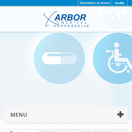
Sazināties ar mums
Ienākt
AKTUALITĀTES
PAR MUMS
PROJEKTI
KONTAKTI
REKVIZĪTI
PRIVĀTUMA POLITIKA
MENU