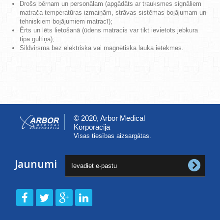
Drošs bērnam un personālam (apgādāts ar trauksmes signāliem
matrača temperatūras izmaiņām, strāvas sistēmas bojājumam un
tehniskiem bojājumiem matracī);
Ērts un lēts lietošanā (ūdens matracis var tikt ievietots jebkura
tipa gultiņā);
Sildvirsma bez elektriska vai magnētiska lauka ietekmes.
© 2020, Arbor Medical
Korporācija
Visas tiesības aizsargātas.
Jaunumi