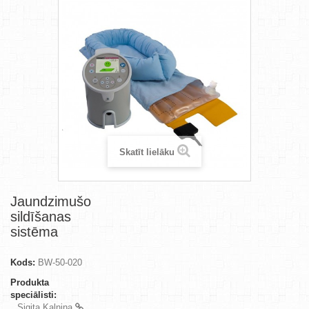
Skatīt lielāku
Jaundzimušo
sildīšanas
sistēma
Kods:
BW-50-020
Produkta
speciālisti:
Sigita Kalniņa