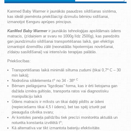
Kanmed Baby Warmer ir jaunākās paaudzes sildīšanas sistēma,
kas ideāli piemērota priekšlaicīgi dzimušu bērniņu sidīšanai,
izmanotjot Ķenguru aprūpes principus.
KanMed
Baby Warmer
ir jaunākās tehnoloģijas apsildāmais ūdens
matracis, (zīdaiņiem ar svaru no 1000g līdz 2500g), kas paredzēts
gan jaundzimušo sildīšanai transportēšanas laikā, gan efektīgs
izmantojot dzemdību zālē (neonatālās hipotermijas novēršanai,
zīdaiņu sasildīšanai) vai intensīvās terapijas palātās.
Priekšocības:
o
Transportēšanas laikā minimāli siltuma zudumi (tikai 0,7
C – 30
min laikā);
o
o C
Nodrošina sildelementa t
no 34 - 38
Bērnam pielāgojama “ligzdiņas” forma, kas ir ērti lietojama gan
dažāda izmēra gultiņās, transporta ratos vai diagnostisku
manipulāciju laikā
Ūdens matracis ir mīksts un tikai daļēji pildīts ar ūdeni
(nepieciešams tikai 4,5 l ūdens), bet tas spēj izturēt pat
pieauguša cilvēka svaru;
Ar kontoles paneļa palīdzību tiek precīzi monitorēta aktuālā un
o
noturēta konstanta izvēlētā t
;
Kā alternatīva var tikt izmantota bateriju efektivitāte.