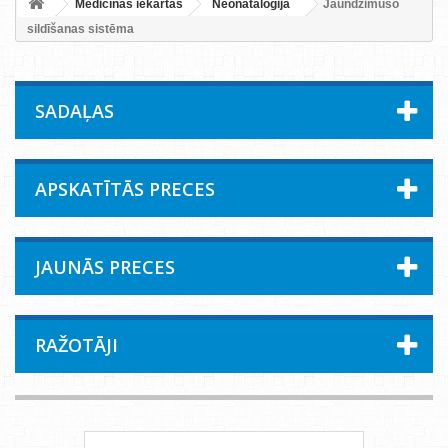
Medicīnas iekārtas
Neonataloģija
Jaundzimušo
sildīšanas sistēma
SADAĻAS
APSKATĪTĀS PRECES
JAUNĀS PRECES
RAŽOTĀJI