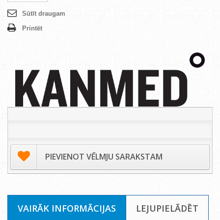
Sūtīt draugam
Printēt
PIEVIENOT VĒLMJU SARAKSTAM
VAIRĀK INFORMĀCIJAS
LEJUPIELĀDĒT