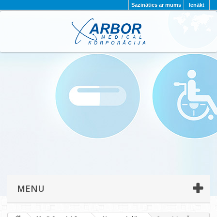
Sazināties ar mums
Ienākt
AKTUALITĀTES
PAR MUMS
PROJEKTI
KONTAKTI
REKVIZĪTI
PRIVĀTUMA POLITIKA
MENU