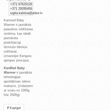
+371 67620126
+371 29285456
sigita.kalnina@arbor.lv
Kanmed Baby
Warmer ir jaunākās
paaudzes sildīšanas
sistēma, kas ideāli
piemērota
priekšlaicīgi
dzimušu bērniņu
sidīšanai,
izmanotjot Ķenguru
aprūpes principus.
KanMed
Baby
Warmer
ir jaunākās
tehnoloģijas
apsildāmais ūdens
matracis, (zīdaiņiem
ar svaru no 1000g
līdz 2500g).
Kopīgot