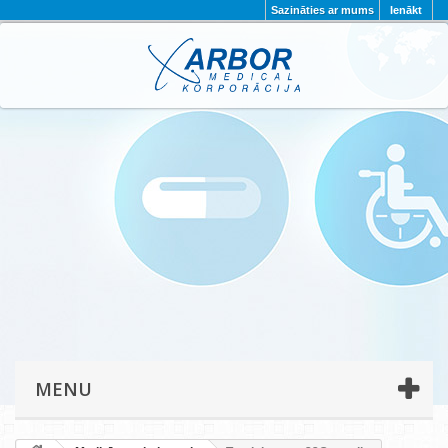
Sazināties ar mums
Ienākt
AKTUALITĀTES
PAR MUMS
PROJEKTI
KONTAKTI
REKVIZĪTI
PRIVĀTUMA POLITIKA
MENU