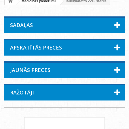
Medicīnas piederumi
Tauriņkatetrs 22G, sterils
SADAĻAS
APSKATĪTĀS PRECES
JAUNĀS PRECES
RAŽOTĀJI