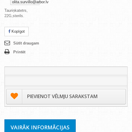
olita.survillo@arbor.lv
Tauriņkatetrs,
22G,sterils.
Kopīgot
Sūtīt draugam
Printēt
PIEVIENOT VĒLMJU SARAKSTAM
VAIRĀK INFORMĀCIJAS