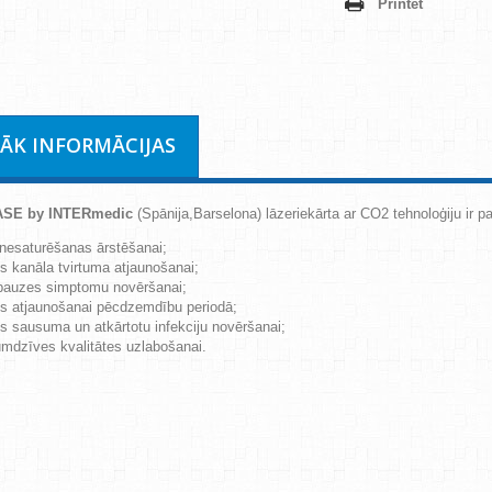
Printēt
RĀK INFORMĀCIJAS
SE by INTERmedic
(Spānija,Barselona) lāzeriekārta ar CO2 tehnoloģiju ir pa
 nesaturēšanas ārstēšanai;
s kanāla tvirtuma atjaunošanai;
auzes simptomu novēršanai;
s atjaunošanai pēcdzemdību periodā;
s sausuma un atkārtotu infekciju novēršanai;
mdzīves kvalitātes uzlabošanai.