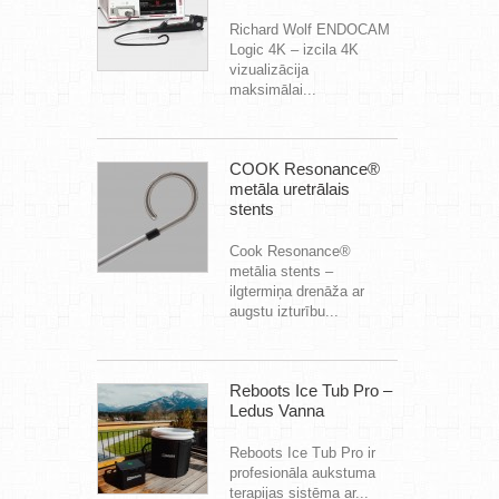
Richard Wolf ENDOCAM
Logic 4K – izcila 4K
vizualizācija
maksimālai...
COOK Resonance®
metāla uretrālais
stents
Cook Resonance®
metālia stents –
ilgtermiņa drenāža ar
augstu izturību...
Reboots Ice Tub Pro –
Ledus Vanna
Reboots Ice Tub Pro ir
profesionāla aukstuma
terapijas sistēma ar...