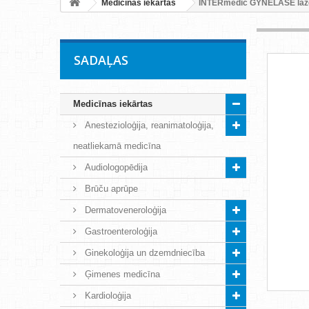
Medicīnas iekārtas
INTERmedic GYNELASE lāze
SADAĻAS
Medicīnas iekārtas
Anestezioloģija, reanimatoloģija,
neatliekamā medicīna
Audiologopēdija
Brūču aprūpe
Dermatoveneroloģija
Gastroenteroloģija
Ginekoloģija un dzemdniecība
Ģimenes medicīna
Kardioloģija