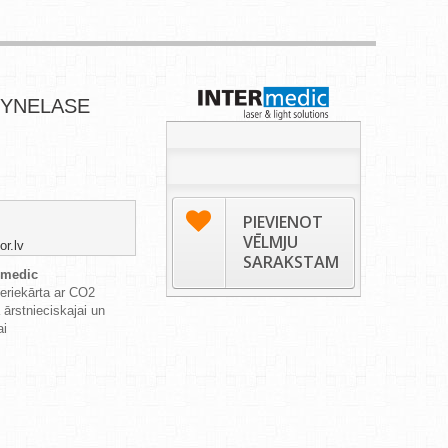
GYNELASE
PIEVIENOT
VĒLMJU
r.lv
SARAKSTAM
medic
zeriekārta ar CO2
a
ārstnieciskajai un
ai