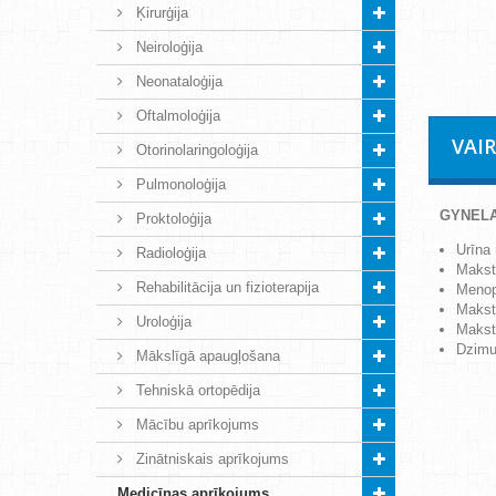
Ķirurģija
Neiroloģija
Neonataloģija
Oftalmoloģija
VAI
Otorinolaringoloģija
Pulmonoloģija
GYNELA
Proktoloģija
Urīna
Radioloģija
Makst
Rehabilitācija un fizioterapija
Menop
Makst
Uroloģija
Makst
Dzimu
Mākslīgā apaugļošana
Tehniskā ortopēdija
Mācību aprīkojums
Zinātniskais aprīkojums
Medicīnas aprīkojums