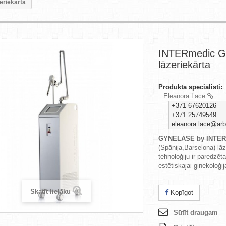
riekārta
INTERmedic 
lāzeriekārta
Produkta speciālisti:
Eleanora Lāce
+371 67620126
+371 25749549
eleanora.lace@arbo
GYNELASE by INTER
(Spānija,Barselona)
lā
tehnoloģiju ir paredzēt
estētiskajai ginekoloģij
Skatīt lielāku
Kopīgot
Sūtīt draugam