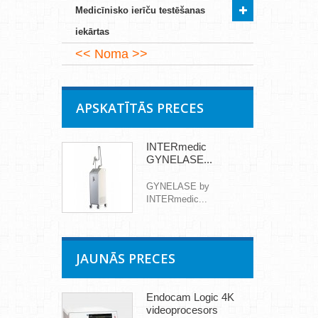
Medicīnisko ierīču testēšanas
iekārtas
Noma
APSKATĪTĀS PRECES
INTERmedic
GYNELASE...
GYNELASE by
INTERmedic...
JAUNĀS PRECES
Endocam Logic 4K
videoprocesors