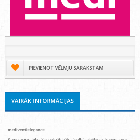
PIEVIENOT VĒLMJU SARAKSTAM
VAIRĀK INFORMĀCIJAS
mediven®elegance
Kompresijas trikotāža obligāti būtu jāvalkā cilvēkiem, kuriem jau ir