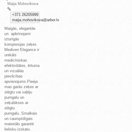
Maija Mohovikova
+371 26205999
maija.mohovikova@arbor.lv
Maigās, elegantās
un apbrīnojami
izturīgās
kompresijas zeķes
Mediven Elegance ir
unikāls
medicīniskas
efektivitātes, ērtuma
un vizuālās
pievilcības
apvienojums.Pieeja
mas garās zeķes ar
slēgtu vai vaļēju
purngalu un
zeķubikses ar
slēgtu
purngalu..Smalkais
un caurspīdīgais
materiāls garantē
lielisku izskatu.