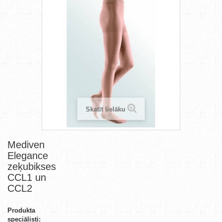
Skatīt lielāku
Mediven
Elegance
zeķubikses
CCL1 un
CCL2
Produkta
speciālisti: