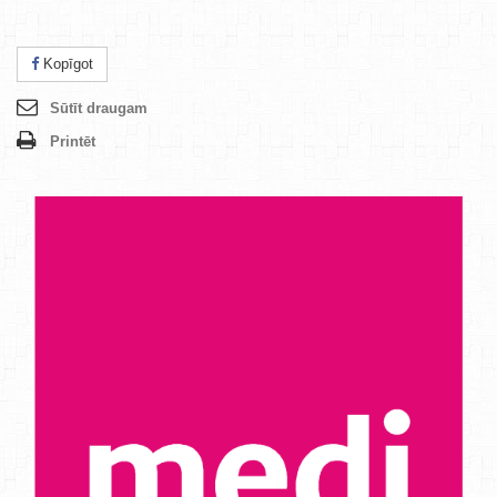
Kopīgot
Sūtīt draugam
Printēt