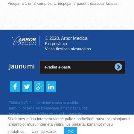
Pieejama 1 un 2 kompresija, iespējams pasūtīt dažādas krāsas.
© 2020, Arbor Medical
Korporācija
Visas tiesības aizsargātas.
Jaunumi
Tālāka šajā tīmekļa vietnē esošo materiālu
pārpublicēšana vai komerciāla izmantošana bez
īpašas uzņēmuma Arbor Medical Korporācija
Sīkdatnes mūsu interneta vietnē palīdz nodrošināt mūsu pakalpojumus.
rakstiskas atļaujas nav atļauta.
Izmantojot mūsu interneta vietni, jūs piekrītat izmantot mūsu
sīkdatnes.
Uzzināt vairāk
OK