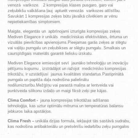
venozā varikoze. 2 kompresijas klases pusgaro, garo vai
zeķubikšu valkāšana ļauj apturēt venozās varikozes attīstību.
Savukārt 1 kompresijas zeķes būtu jāvalkā cilvēkiem ar vēnu
nepietiekamības simptomiem.
Maigās, elegantās un apbrīnojami izturīgās kompresijas zeķes
Mediven Elegance ir unikāls medicīniskas efektivitātes, ērtuma un
vizuālās pievilcības apvienojums.Pieejamas garās zeķes ar slēgtu
vai vaļēju purngalu un zeķubikses ar slēgtu purngalu..Smalkais un
caurspīdīgais materiāls garantē lielisku izskatu.
Mediven Elegance iemiesojot sevī jaunāko tehnoloģiju un inovāciju
pētījumu kopumu , izstrādājot un ražojot medicīnisko kompresijas
trikotāžu, ir uzstādījusi jaunus kvalitātes standartus.Pastiprinātā
purngala un papēža daļa nodrošina palielinātu
nodilumizturību.Mežģīņu vai parastā maliņa ar lentveida vai
punktveida silikonu izdaiļo un maigi fiksē zeķi pie kājas.
Clima Comfort -
jauna kompresijas trikotāžas adīšanas
tehnoloģija, kas uztur optimālu mitruma un temperatūras balansu
jebkuros laika apstākļos.
Clima Fresh –
unikāla dzijas formula, iekļaujot tās sastāvā sudrabu,
kas nodrošina antibakteriālu un pretsēnīšu iedarbību zeķu purngalos
.