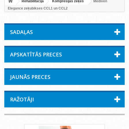
Rehabilitācija
Kompresijas zeķes
Mediven
Elegance zeķubikses CCL1 un CCL2
SADAĻAS
APSKATĪTĀS PRECES
JAUNĀS PRECES
RAŽOTĀJI