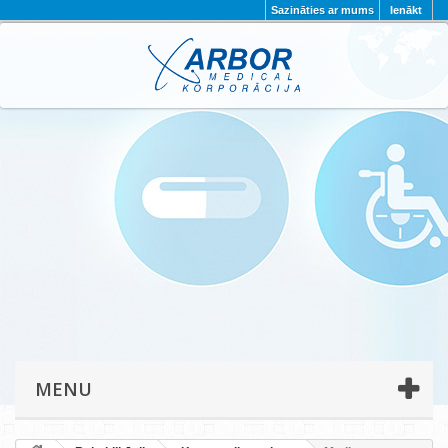
Sazināties ar mums
Ienākt
AKTUALITĀTES
PAR MUMS
PROJEKTI
KONTAKTI
REKVIZĪTI
PRIVĀTUMA POLITIKA
MENU