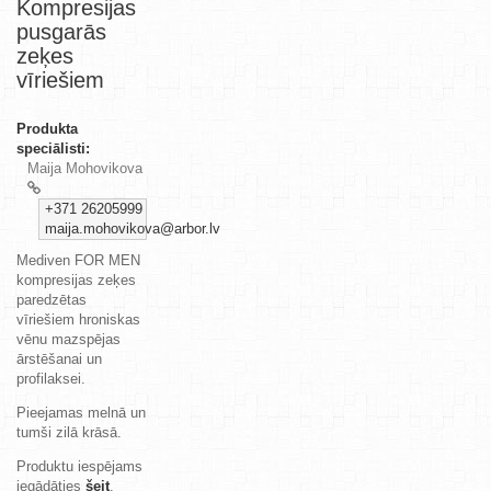
Kompresijas
pusgarās
zeķes
vīriešiem
Produkta
speciālisti:
Maija Mohovikova
+371 26205999
maija.mohovikova@arbor.lv
Mediven FOR MEN
kompresijas zeķes
paredzētas
vīriešiem hroniskas
vēnu mazspējas
ārstēšanai un
profilaksei.
Pieejamas melnā un
tumši zilā krāsā.
Produktu iespējams
iegādāties
šeit
.