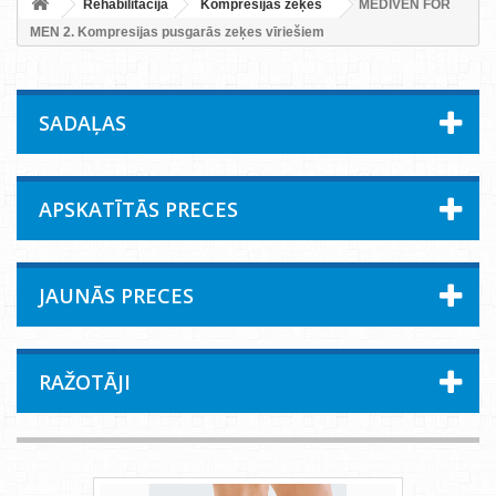
Rehabilitācija
Kompresijas zeķes
MEDIVEN FOR
MEN 2. Kompresijas pusgarās zeķes vīriešiem
SADAĻAS
APSKATĪTĀS PRECES
JAUNĀS PRECES
RAŽOTĀJI