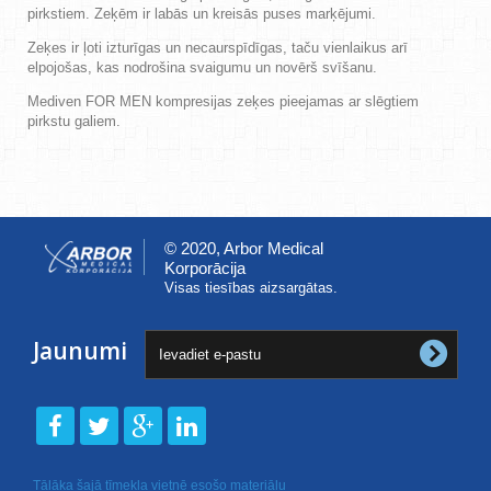
pirkstiem. Zeķēm ir labās un kreisās puses marķējumi.
Zeķes ir ļoti izturīgas un necaurspīdīgas, taču vienlaikus arī
elpojošas, kas nodrošina svaigumu un novērš svīšanu.
Mediven FOR MEN kompresijas zeķes pieejamas ar slēgtiem
pirkstu galiem.
© 2020, Arbor Medical
Korporācija
Visas tiesības aizsargātas.
Jaunumi
Tālāka šajā tīmekļa vietnē esošo materiālu