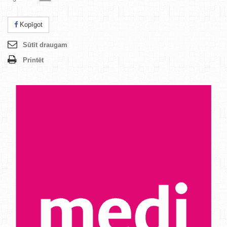
Kopīgot
Sūtīt draugam
Printēt