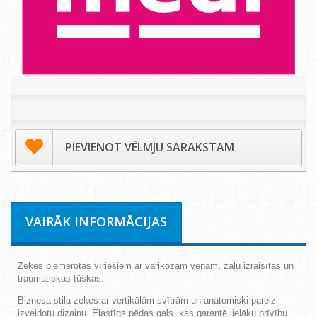
PIEVIENOT VĒLMJU SARAKSTAM
VAIRĀK INFORMĀCIJAS
Zeķes piemērotas vīriešiem ar varikozām vēnām, zāļu izraisītas un
traumatiskas tūskas.
Biznesa stila zeķes ar vertikālām svītrām un anatomiski pareizi
izveidotu dizainu. Elastīgs pēdas gals, kas garantē lielāku brīvību