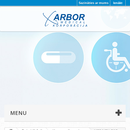
Sazināties ar mums
Ienākt
AKTUALITĀTES
PAR MUMS
PROJEKTI
KONTAKTI
REKVIZĪTI
PRIVĀTUMA POLITIKA
MENU