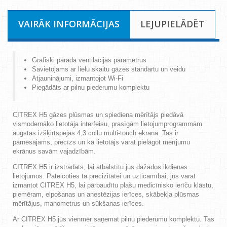
VAIRĀK INFORMĀCIJAS
LEJUPIELĀDĒT
Grafiski parāda ventilācijas parametrus
Savietojams ar lielu skaitu gāzes standartu un veidu
Atjauninājumi, izmantojot Wi-Fi
Piegādāts ar pilnu piederumu komplektu
CITREX H5 gāzes plūsmas un spiediena mērītājs piedāvā
vismodernāko lietotāja interfeisu, prasīgām lietojumprogrammām
augstas izšķirtspējas 4,3 collu multi-touch ekrānā. Tas ir
pārnēsājams, precīzs un kā lietotājs varat pielāgot mērījumu
ekrānus savām vajadzībām.
CITREX H5 ir izstrādāts, lai atbalstītu jūs dažādos ikdienas
lietojumos. Pateicoties tā precizitātei un uzticamībai, jūs varat
izmantot CITREX H5, lai pārbaudītu plašu medicīnisko ierīču klāstu,
piemēram, elpošanas un anestēzijas ierīces, skābekļa plūsmas
mērītājus, manometrus un sūkšanas ierīces.
Ar CITREX H5 jūs vienmēr saņemat pilnu piederumu komplektu. Tas