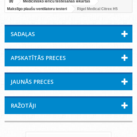
Medicīnisko ierīču testēšanas iekārtas
Makslīgo plaušu ventilatoru testeri
Rigel Medical Citrex H5
SADAĻAS
APSKATĪTĀS PRECES
JAUNĀS PRECES
RAŽOTĀJI