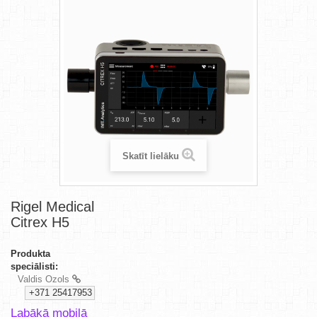
Skatīt lielāku
Rigel Medical
Citrex H5
Produkta
speciālisti:
Valdis Ozols
+371 25417953
Labākā mobilā