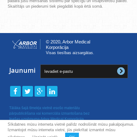
padara jūsu mērīšanas sistēmu par spēcīgu un visaptverošu paketi.
Skaitītājs un piederumi tiek piegādāti kopā ērtā somā.
© 2020, Arbor Medical
Korporācija
Visas tiesības aizsargātas.
Jaunumi
Tālāka šajā tīmekļa vietnē esošo materiālu
pārpublicēšana vai komerciāla izmantošana bez
īpašas uzņēmuma Arbor Medical Korporācija
Sīkdatnes mūsu interneta vietnē palīdz nodrošināt mūsu pakalpojumus.
rakstiskas atļaujas nav atļauta.
Izmantojot mūsu interneta vietni, jūs piekrītat izmantot mūsu