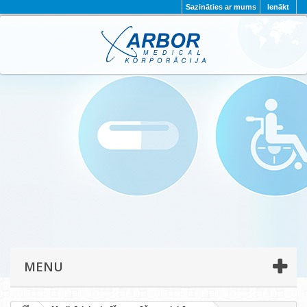
Sazināties ar mums
Ienākt
AKTUALITĀTES
PAR MUMS
PROJEKTI
KONTAKTI
REKVIZĪTI
PRIVĀTUMA POLITIKA
MENU