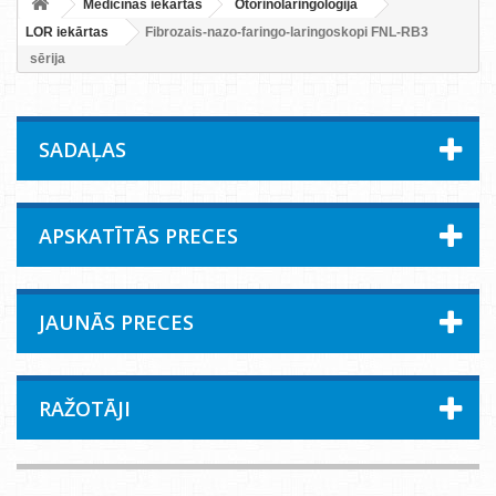
Medicīnas iekārtas
Otorinolaringoloģija
LOR iekārtas
Fibrozais-nazo-faringo-laringoskopi FNL-RB3
sērija
SADAĻAS
APSKATĪTĀS PRECES
JAUNĀS PRECES
RAŽOTĀJI