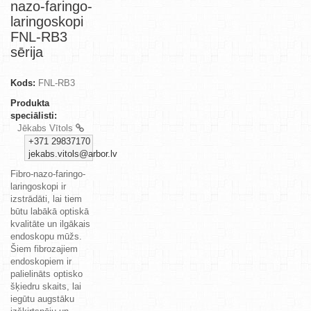
nazo-faringo-
laringoskopi
FNL-RB3
sērija
Kods:
FNL-RB3
Produkta
speciālisti:
Jēkabs Vītols
+371 29837170
jekabs.vitols@arbor.lv
Fibro-nazo-faringo-
laringoskopi ir
izstrādāti, lai tiem
būtu labākā optiskā
kvalitāte un ilgākais
endoskopu mūžs.
Šiem fibrozajiem
endoskopiem ir
palielināts optisko
šķiedru skaits, lai
iegūtu augstāku