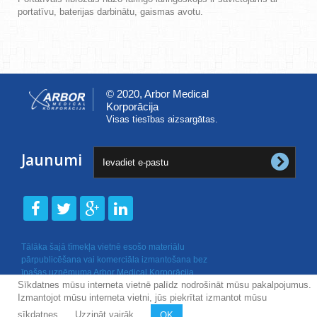
portatīvu, baterijas darbinātu, gaismas avotu.
© 2020, Arbor Medical
Korporācija
Visas tiesības aizsargātas.
Jaunumi
Tālāka šajā tīmekļa vietnē esošo materiālu
pārpublicēšana vai komerciāla izmantošana bez
īpašas uzņēmuma Arbor Medical Korporācija
Sīkdatnes mūsu interneta vietnē palīdz nodrošināt mūsu pakalpojumus.
rakstiskas atļaujas nav atļauta.
Izmantojot mūsu interneta vietni, jūs piekrītat izmantot mūsu
sīkdatnes.
Uzzināt vairāk
OK