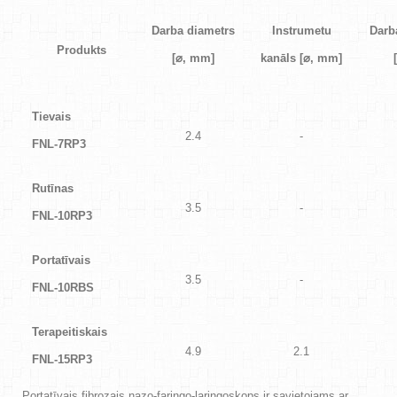
Darba diametrs
Instrumetu
Darb
Produkts
[
⌀
, mm]
kanāls [
⌀
, mm]
Tievais
2.4
-
FNL-7RP3
Rutīnas
3.5
-
FNL-10RP3
Portatīvais
3.5
-
FNL-10RBS
Terapeitiskais
4.9
2.1
FNL-15RP3
Portatīvais fibrozais nazo-faringo-laringoskops ir savietojams ar