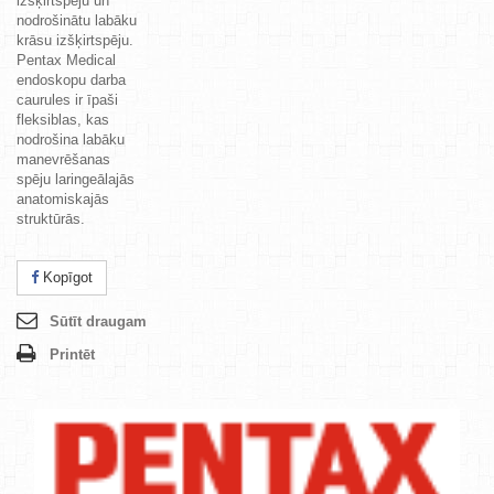
izšķirtspēju un
nodrošinātu labāku
krāsu izšķirtspēju.
Pentax Medical
endoskopu darba
caurules ir īpaši
fleksiblas, kas
nodrošina labāku
manevrēšanas
spēju laringeālajās
anatomiskajās
struktūrās.
Kopīgot
Sūtīt draugam
Printēt