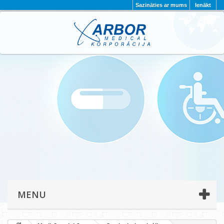
Sazināties ar mums
Ienākt
AKTUALITĀTES
PAR MUMS
PROJEKTI
KONTAKTI
REKVIZĪTI
PRIVĀTUMA POLITIKA
MENU